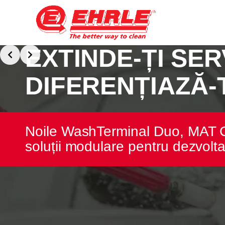
EXTINDE-ȚI SERV
DIFERENȚIAZĂ-T
Noile WashTerminal Duo, MAT Cl
soluții modulare pentru dezvoltar