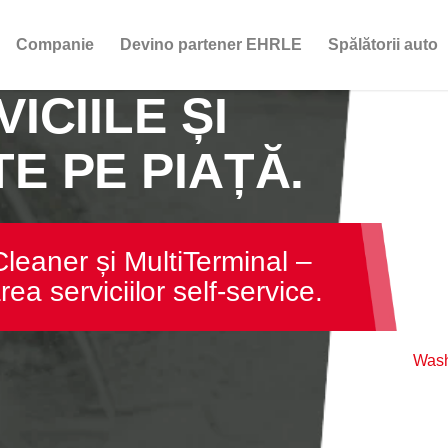
Companie
Devino partener EHRLE
Spălătorii auto
ICIILE ȘI
E PE PIAȚĂ.
eaner și MultiTerminal –
ea serviciilor self-service.
Was