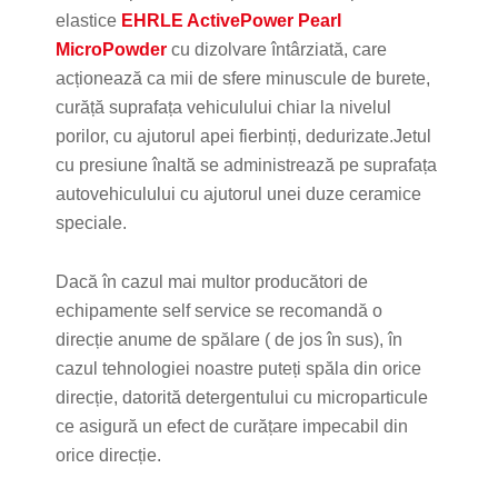
elastice
EHRLE ActivePower Pearl
MicroPowder
cu dizolvare întârziată, care
acționează ca mii de sfere minuscule de burete,
curăță suprafața vehiculului chiar la nivelul
porilor, cu ajutorul apei fierbinți, dedurizate.Jetul
cu presiune înaltă se administrează pe suprafața
autovehiculului cu ajutorul unei duze ceramice
speciale.
Dacă în cazul mai multor producători de
echipamente self service se recomandă o
direcție anume de spălare ( de jos în sus), în
cazul tehnologiei noastre puteți spăla din orice
direcție, datorită detergentului cu microparticule
ce asigură un efect de curățare impecabil din
orice direcție.