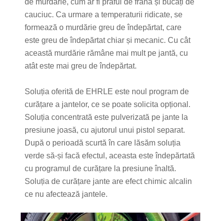
de murdărie, cum ar fi praful de frână și bucăți de
cauciuc. Ca urmare a temperaturii ridicate, se
formează o murdărie greu de îndepărtat, care
este greu de îndepărtat chiar și mecanic. Cu cât
această murdărie rămâne mai mult pe jantă, cu
atât este mai greu de îndepărtat.
Soluția oferită de EHRLE este noul program de
curățare a jantelor, ce se poate solicita opțional.
Soluția concentrată este pulverizată pe jante la
presiune joasă, cu ajutorul unui pistol separat.
După o perioadă scurtă în care lăsăm soluția
verde să-și facă efectul, aceasta este îndepărtată
cu programul de curățare la presiune înaltă.
Soluția de curățare jante are efect chimic alcalin
ce nu afectează jantele.