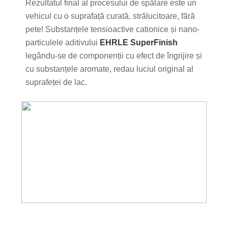
Rezultatul final al procesului de spălare este un
vehicul cu o suprafață curată, strălucitoare, fără
pete! Substanțele tensioactive cationice și nano-
particulele aditivului
EHRLE SuperFinish
legându-se de componenții cu efect de îngrijire și
cu substanțele aromate, redau luciul original al
suprafeței de lac.