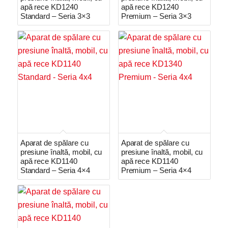
apă rece KD1240
apă rece KD1240
Standard – Seria 3×3
Premium – Seria 3×3
Aparat de spălare cu
Aparat de spălare cu
presiune înaltă, mobil, cu
presiune înaltă, mobil, cu
apă rece KD1140
apă rece KD1140
Standard – Seria 4×4
Premium – Seria 4×4