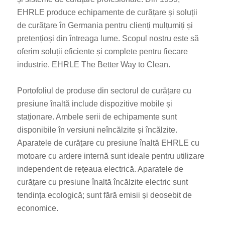
EHRLE produce echipamente de curățare și soluții
de curățare în Germania pentru clienți mulțumiți și
pretențioși din întreaga lume. Scopul nostru este să
oferim soluții eficiente și complete pentru fiecare
industrie. EHRLE The Better Way to Clean.
Portofoliul de produse din sectorul de curățare cu
presiune înaltă include dispozitive mobile și
staționare. Ambele serii de echipamente sunt
disponibile în versiuni neîncălzite și încălzite.
Aparatele de curățare cu presiune înaltă EHRLE cu
motoare cu ardere internă sunt ideale pentru utilizare
independent de rețeaua electrică. Aparatele de
curățare cu presiune înaltă încălzite electric sunt
tendința ecologică; sunt fără emisii și deosebit de
economice.