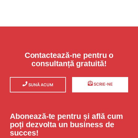
Contactează-ne pentru o
consultanță gratuită!
SCRIE-NE
SUNĂ ACUM
Abonează-te pentru și află cum
poți dezvolta un business de
succes!