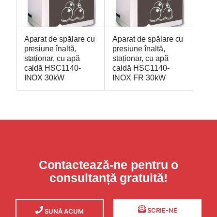
Aparat de spălare cu
Aparat de spălare cu
presiune înaltă,
presiune înaltă,
staționar, cu apă
staționar, cu apă
caldă HSC1140-
caldă HSC1140-
INOX 30kW
INOX FR 30kW
Contactează-ne pentru o
consultanță gratuită!
SCRIE-NE
SUNĂ ACUM