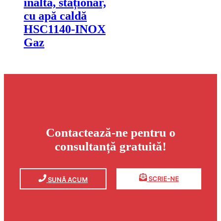
înaltă, staționar,
cu apă caldă
HSC1140-INOX
Gaz
Contactează-ne pentru o
consultanță gratuită!
SCRIE-NE
SUNĂ ACUM