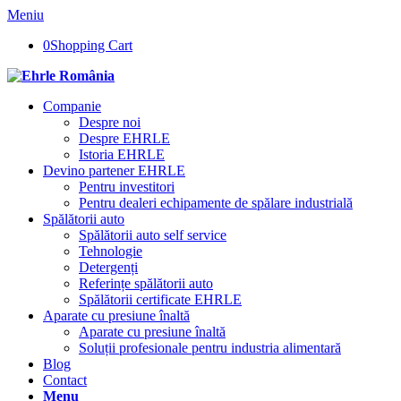
Meniu
0
Shopping Cart
Companie
Despre noi
Despre EHRLE
Istoria EHRLE
Devino partener EHRLE
Pentru investitori
Pentru dealeri echipamente de spălare industrială
Spălătorii auto
Spălătorii auto self service
Tehnologie
Detergenți
Referințe spălătorii auto
Spălătorii certificate EHRLE
Aparate cu presiune înaltă
Aparate cu presiune înaltă
Soluții profesionale pentru industria alimentară
Blog
Contact
Menu