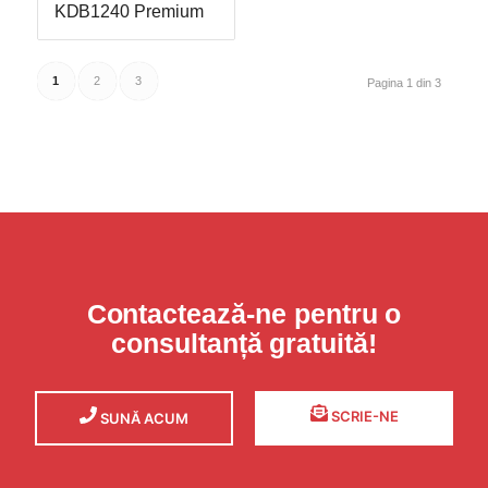
KDB1240 Premium
1
2
3
Pagina 1 din 3
Contactează-ne pentru o
consultanță gratuită!
SCRIE-NE
SUNĂ ACUM