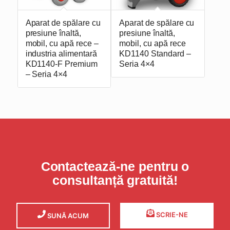
Aparat de spălare cu
Aparat de spălare cu
presiune înaltă,
presiune înaltă,
mobil, cu apă rece –
mobil, cu apă rece
industria alimentară
KD1140 Standard –
KD1140-F Premium
Seria 4×4
– Seria 4×4
Contactează-ne pentru o
consultanță gratuită!
SCRIE-NE
SUNĂ ACUM