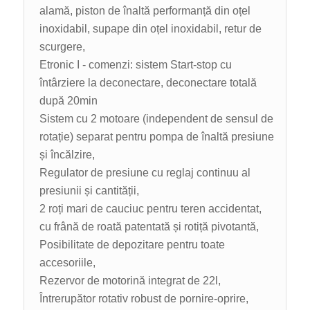
alamă, piston de înaltă performanță din oțel
inoxidabil, supape din oțel inoxidabil, retur de
scurgere,
Etronic I - comenzi: sistem Start-stop cu
întârziere la deconectare, deconectare totală
după 20min
Sistem cu 2 motoare (independent de sensul de
rotație) separat pentru pompa de înaltă presiune
și încălzire,
Regulator de presiune cu reglaj continuu al
presiunii și cantității,
2 roți mari de cauciuc pentru teren accidentat,
cu frână de roată patentată și rotiță pivotantă,
Posibilitate de depozitare pentru toate
accesoriile,
Rezervor de motorină integrat de 22l,
Întrerupător rotativ robust de pornire-oprire,