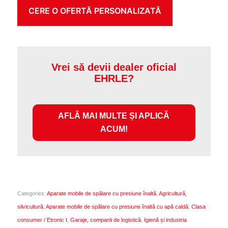
Vrei să devii dealer oficial
EHRLE?
AFLĂ MAI MULTE ȘI APLICĂ
ACUM!
Categories:
Aparate mobile de spălare cu presiune înaltă
,
Agricultură,
silvicultură
,
Aparate mobile de spălare cu presiune înaltă cu apă caldă
,
Clasa
consumer / Etronic I
,
Garaje, companii de logistică
,
Igienă și industria