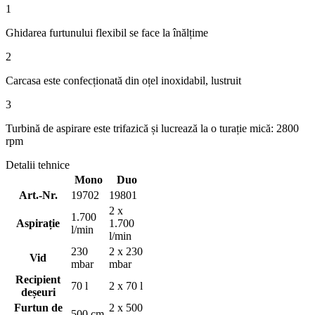
1
Ghidarea furtunului flexibil se face la înălțime
2
Carcasa este confecționată din oțel inoxidabil, lustruit
3
Turbină de aspirare este trifazică și lucrează la o turație mică: 2800
rpm
Detalii tehnice
Mono
Duo
Art.-Nr.
19702
19801
2 x
1.700
Aspirație
1.700
l/min
l/min
230
2 x 230
Vid
mbar
mbar
Recipient
70 l
2 x 70 l
deșeuri
Furtun de
2 x 500
500 cm