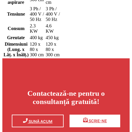
aspirare
cm
3 Ph /
3 Ph /
Tensiune
400 V /
400 V /
50 Hz
50 Hz
2.3
4.6
Consum
KW
KW
Greutate
400 kg
450 kg
Dimensiuni
120 x
120 x
(Lung. x
80 x
80 x
Lăț. x Înălț.)
300 cm
300 cm
Contactează-ne pentru o
consultanță gratuită!
SCRIE-NE
SUNĂ ACUM