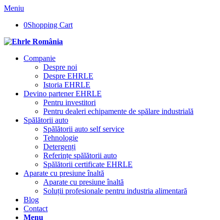
Meniu
0
Shopping Cart
Companie
Despre noi
Despre EHRLE
Istoria EHRLE
Devino partener EHRLE
Pentru investitori
Pentru dealeri echipamente de spălare industrială
Spălătorii auto
Spălătorii auto self service
Tehnologie
Detergenți
Referințe spălătorii auto
Spălătorii certificate EHRLE
Aparate cu presiune înaltă
Aparate cu presiune înaltă
Soluții profesionale pentru industria alimentară
Blog
Contact
Menu