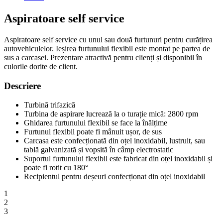
Aspiratoare self service
Aspiratoare self service cu unul sau două furtunuri pentru curățirea
autovehiculelor. Ieșirea furtunului flexibil este montat pe partea de
sus a carcasei. Prezentare atractivă pentru clienți și disponibil în
culorile dorite de client.
Descriere
Turbină trifazică
Turbina de aspirare lucrează la o turație mică: 2800 rpm
Ghidarea furtunului flexibil se face la înălțime
Furtunul flexibil poate fi mânuit ușor, de sus
Carcasa este confecționată din oțel inoxidabil, lustruit, sau
tablă galvanizată și vopsită în câmp electrostatic
Suportul furtunului flexibil este fabricat din oțel inoxidabil și
poate fi rotit cu 180°
Recipientul pentru deșeuri confecționat din oțel inoxidabil
1
2
3