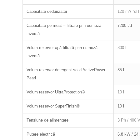
Capacitate dedurizator
120 m³/ °dH
Capacitate permeat – filtrare prin osmoză
7200 l/d
inversă
Volum rezervor apă filtrată prin osmoză
800 l
inversă
Volum rezervor detergent solid ActivePower
35 l
Pearl
Volum rezervor UltraProtection®
10 l
Volum rezervor SuperFinish®
10 l
Tensiune de alimentare
3 Ph / 400 V
Putere electrică
6,8 kW / 24,