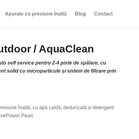
Aparate cu presiune înaltă
Blog
Contact
tdoor / AquaClean
o self service pentru 2-4 piste de spălare, cu
t solid cu microparticule și sistem de filtrare prin
e
presiune înaltă, cu apă caldă, dedurizată și detergent
tivePower Pearl.