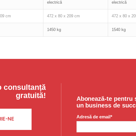
electrică
electrică
209 cm
472 x 80 x 209 cm
472 x 80 x 2
1450 kg
1540 kg
o consultanță
gratuită!
Abonează-te pentru ș
un business de succ
Adresă de email*
IE-NE