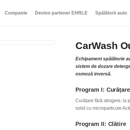
Companie
Devino partener EHRLE
Spălătorii auto
CarWash Ou
Echipament spălătorie aut
sistem de dozare detergen
osmoză inversă.
Program I: Curățar
Curățare fără atingere, la 
solid cu microparticule Ac
Program II: Clătire