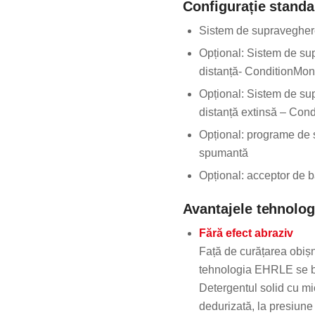
Configurație standa
Sistem de supraveghere
Opțional: Sistem de su
distanță- ConditionMon
Opțional: Sistem de su
distanță extinsă – Con
Opțional: programe de 
spumantă
Opțional: acceptor de 
Avantajele tehnolo
Fără efect abraziv
Față de curățarea obișnu
tehnologia EHRLE se ba
Detergentul solid cu mi
dedurizată, la presiune 