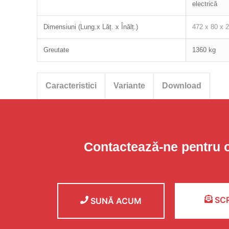
electrică
Dimensiuni (Lung.x Lăț. x Înălț.)
472 x 80 x 
Greutate
1360 kg
Caracteristici
Variante
Download
Contactează-ne pentru 
SCR
SUNĂ ACUM