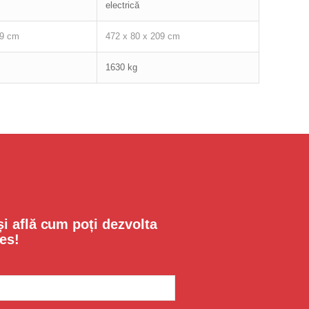
electrică
09 cm
472 x 80 x 209 cm
1630 kg
i află cum poți dezvolta
es!