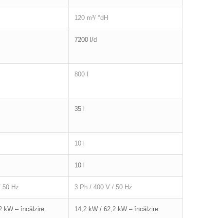
120 m³/ °dH
7200 l/d
800 l
35 l
10 l
10 l
/ 50 Hz
3 Ph / 400 V / 50 Hz
2 kW – încălzire
14,2 kW / 62,2 kW – încălzire