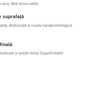
 rece, fără niciun aditiv
re suprafață
 caldă, dedurizată și ceară nanotechnologică
finală
eralizată și polish lichid SuperFinish®