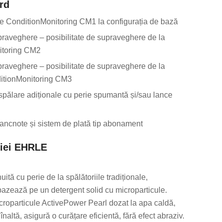
rd
 ConditionMonitoring CM1 la configurația de bază
praveghere – posibilitate de supraveghere de la
itoring CM2
praveghere – posibilitate de supraveghere de la
ditionMonitoring CM3
spălare adiționale cu perie spumantă și/sau lance
bancnote și sistem de plată tip abonament
giei EHRLE
ită cu perie de la spălătoriile tradiționale,
zează pe un detergent solid cu microparticule.
croparticule ActivePower Pearl dozat la apa caldă,
înaltă, asigură o curățare eficientă, fără efect abraziv.