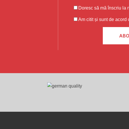
Doresc să mă înscriu la n
Am citit și sunt de acord