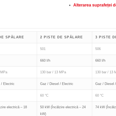
Alterarea suprafeței d
 DE SPĂLARE
2 PISTE DE SPĂLARE
3 PISTE 
501
506
660 l/h
660 l/h
3 MPa
130 bar / 13 MPa
130 bar / 13
 / Electric
Gaz / Diesel / Electric
Gaz / Diesel /
60 °C
60 °C
zire electrică – 18
50 kW (Încălzire electrică – 24
74 kW (Încălz
kW)