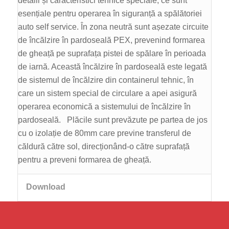
detalii și caracteristici tehnice speciale, ce sunt
esențiale pentru operarea în siguranță a spălătoriei
auto self service. În zona neutră sunt așezate circuite
de încălzire în pardoseală PEX, prevenind formarea
de gheață pe suprafața pistei de spălare în perioada
de iarnă. Această încălzire în pardoseală este legată
de sistemul de încălzire din containerul tehnic, în
care un sistem special de circulare a apei asigură
operarea economică a sistemului de încălzire în
pardoseală. Plăcile sunt prevăzute pe partea de jos
cu o izolație de 80mm care previne transferul de
căldură către sol, direcționând-o către suprafață
pentru a preveni formarea de gheață.
Download