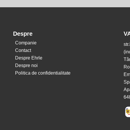
Despre
V
Companie
str
Contact
(in
Despre Ehrle
Tâ
Despre noi
Ro
Politica de confidentialitate
Em
Spă
Apa
64