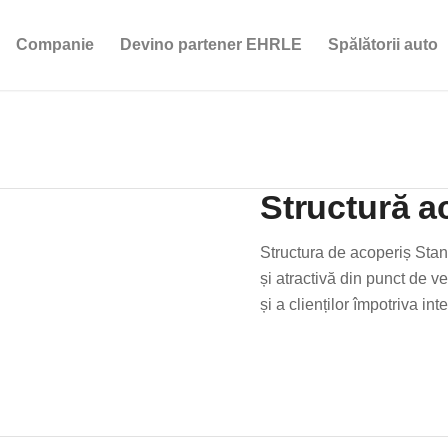
Companie
Devino partener EHRLE
Spălătorii auto
Structură a
Structura de acoperiș Stand
și atractivă din punct de v
și a clienților împotriva i