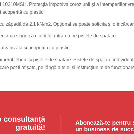
IN 10210MSH. Protecția împotriva coroziunii și a intemperiilor vrem
i acoperită cu plastic.
 cu zăpadă de 2,1 kN/m2. Opțional se poate solicita și o încărc
eclamă și indică clienților intrarea pe pistele de spălare.
alvanizată și acoperită cu plastic.
ainerul tehnic și pistele de spălare. Pistele de spălare individua
e pot fi afișate, pe lângă altele, și instrucțiunile de funcționare
o consultanță
Abonează-te pentru ș
gratuită!
un business de succ