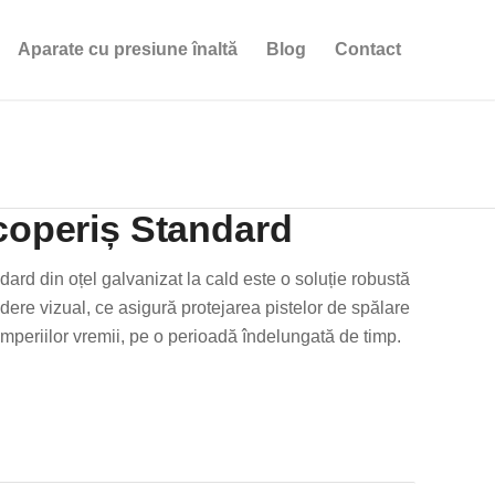
Aparate cu presiune înaltă
Blog
Contact
coperiș Standard
ard din oțel galvanizat la cald este o soluție robustă
edere vizual, ce asigură protejarea pistelor de spălare
ntemperiilor vremii, pe o perioadă îndelungată de timp.