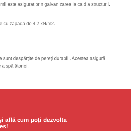
ii este asigurat prin galvanizarea la cald a structurii.
are cu zăpadă de 4,2 kN/m2.
le sunt despărțite de pereți durabili. Acestea asigură
 a spălătoriei.
i află cum poți dezvolta
es!