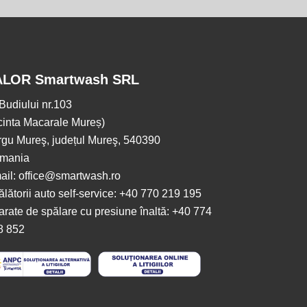
ALOR Smartwash SRL
.Budiului nr.103
cinta Macarale Mureș)
rgu Mureş, județul Mureş, 540390
mania
ail: office@smartwash.ro
lătorii auto self-service: +40 770 219 195
rate de spălare cu presiune înaltă: +40 774
8 852