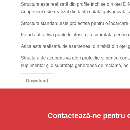
Structura este realizată din profile închise din oțel D
Acoperișul este realizat din tablă cutată galvanizată ș
Structura standard este proiectată pentru o încărcare
Fațada atractivă poate fi folosită ca suprafață pentru r
Atica este realizată, de asemenea, din tablă din oțel g
Structura de acoperiș va oferi protecție și pentru cont
suplimentar și o suprafață generoasă de reclamă, pe car
Download
Contactează-ne pentru 