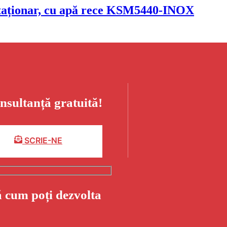
 staționar, cu apă rece KSM5440-INOX
nsultanță gratuită!
SCRIE-NE
ă cum poți dezvolta