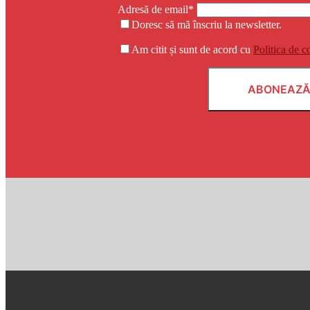
Adresă de email*
Doresc să mă înscriu la newsletter.
Am citit și sunt de acord cu
Politica de c