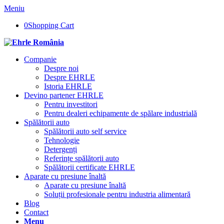
Meniu
0
Shopping Cart
Companie
Despre noi
Despre EHRLE
Istoria EHRLE
Devino partener EHRLE
Pentru investitori
Pentru dealeri echipamente de spălare industrială
Spălătorii auto
Spălătorii auto self service
Tehnologie
Detergenți
Referințe spălătorii auto
Spălătorii certificate EHRLE
Aparate cu presiune înaltă
Aparate cu presiune înaltă
Soluții profesionale pentru industria alimentară
Blog
Contact
Menu