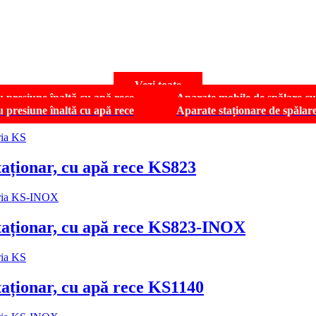
Vezi toate
 presiune înaltă cu apă rece
Aparate mobile de spălare cu
u presiune înaltă cu apă rece
Aparate staționare de spălare
staționar, cu apă rece KS823
 staționar, cu apă rece KS823-INOX
staționar, cu apă rece KS1140