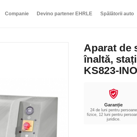
Companie
Devino partener EHRLE
Spălătorii auto
Aparat de 
înaltă, sta
KS823-IN
Garanție
24 de luni pentru persoane
fizice, 12 luni pentru persoa
juridice.