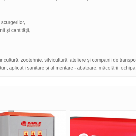
scurgerilor,
i și cantității,
ricultură, zootehnie, silvicultură, ateliere și companii de transpor
rturi, aplicații sanitare și alimentare - abatoare, măcelării, echipa