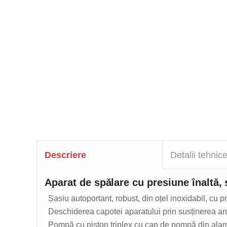
Descriere
Detalii tehnic
Aparat de spălare cu presiune înaltă, 
Șasiu autoportant, robust, din oțel inoxidabil, cu p
Deschiderea capotei aparatului prin susținerea arc
Pompă cu piston triplex cu cap de pompă din alamă