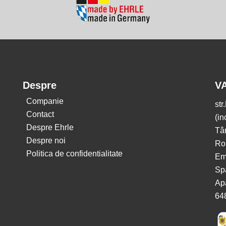
Despre
V
Companie
str
Contact
(in
Despre Ehrle
Tâ
Despre noi
Ro
Politica de confidentialitate
Em
Spă
Apa
64