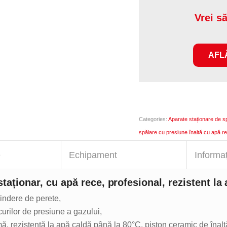
Vrei s
AFLĂ
Categories:
Aparate staționare de sp
spălare cu presiune înaltă cu apă r
e
Echipament
Informaț
staționar, cu apă rece, profesional
, rezistent la
rindere de perete,
urilor de presiune a gazului,
, rezistentă la apă caldă până la 80°C, piston ceramic de înaltă