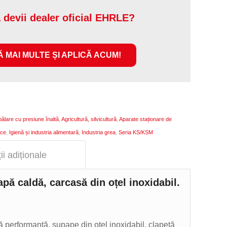
ă devii dealer oficial EHRLE?
 MAI MULTE ȘI APLICĂ ACUM!
ălare cu presiune înaltă
,
Agricultură, silvicultură
,
Aparate staționare de
ece
,
Igienă și industria alimentară
,
Industria grea
,
Seria KS/KSM
ii adiționale
 apă caldă, carcasă din oțel inoxidabil.
 performanță, supape din oțel inoxidabil, clapetă