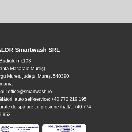
ALOR Smartwash SRL
.Budiului nr.103
cinta Macarale Mureș)
rgu Mureş, județul Mureş, 540390
mania
ail: office@smartwash.ro
lătorii auto self-service: +40 770 219 195
rate de spălare cu presiune înaltă: +40 774
8 852