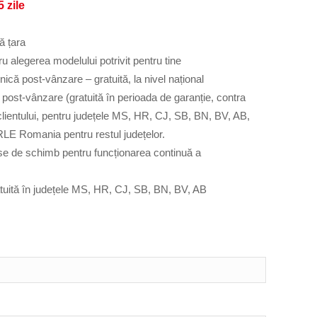
 zile
ă țara
ru alegerea modelului potrivit pentru tine
nică post-vânzare – gratuită, la nivel național
ă post-vânzare (gratuită în perioada de garanție, contra
l clientului, pentru județele MS, HR, CJ, SB, BN, BV, AB,
RLE Romania pentru restul județelor.
e de schimb pentru funcționarea continuă a
atuită în județele MS, HR, CJ, SB, BN, BV, AB