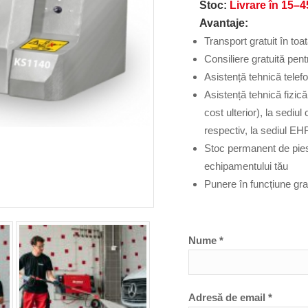
Stoc:
Livrare în 15–45
Avantaje:
Transport gratuit în toat
Consiliere gratuită pent
Asistență tehnică telefo
Asistență tehnică fizic
cost ulterior), la sediu
respectiv, la sediul EH
Stoc permanent de pies
echipamentului tău
Punere în funcțiune gr
Nume *
Adresă de email *