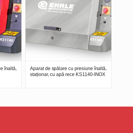
e înaltă,
Aparat de spălare cu presiune înaltă,
3
staționar, cu apă rece KS1140-INOX