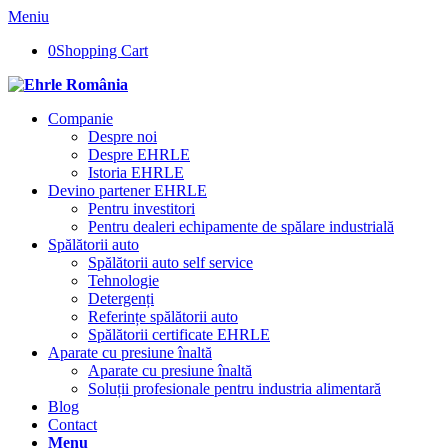
Meniu
0
Shopping Cart
Companie
Despre noi
Despre EHRLE
Istoria EHRLE
Devino partener EHRLE
Pentru investitori
Pentru dealeri echipamente de spălare industrială
Spălătorii auto
Spălătorii auto self service
Tehnologie
Detergenți
Referințe spălătorii auto
Spălătorii certificate EHRLE
Aparate cu presiune înaltă
Aparate cu presiune înaltă
Soluții profesionale pentru industria alimentară
Blog
Contact
Menu