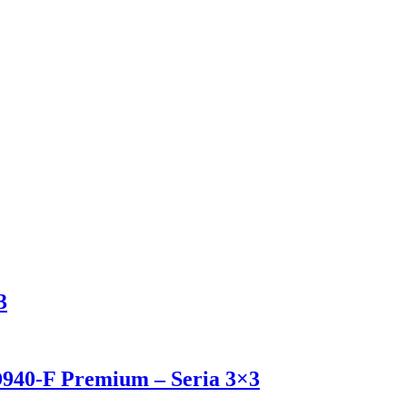
3
KD940-F Premium – Seria 3×3