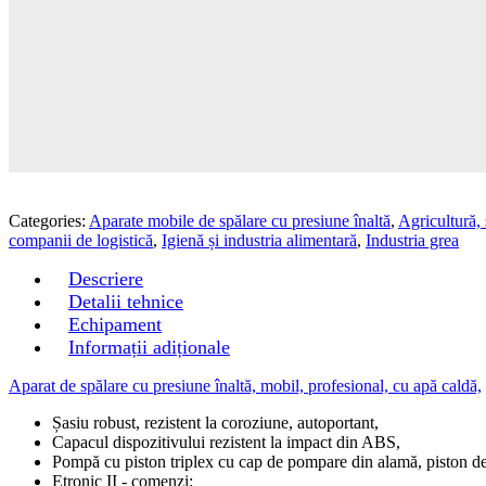
Categories:
Aparate mobile de spălare cu presiune înaltă
,
Agricultură, 
companii de logistică
,
Igienă și industria alimentară
,
Industria grea
Descriere
Detalii tehnice
Echipament
Informații adiționale
Aparat de spălare cu presiune înaltă, mobil, profesional, cu apă caldă,
Șasiu robust, rezistent la coroziune, autoportant,
Capacul dispozitivului rezistent la impact din ABS,
Pompă cu piston triplex cu cap de pompare din alamă, piston de î
Etronic II - comenzi: