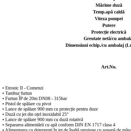
Mărime duză
Temp.apă caldă
Viteza pompei
Putere
Protecție electrică
Greutate netă/cu ambal
Dimensiuni echip./cu ambalaj (L
Art.No.
• Etronic II - Comenzi
• Tambur furtun
• Furtun ÎP de 20m DN08 - 315bar
• Pistol de spălare cu pivot
• Lance de spălare 900 mm cu protecție pentru duze
• Duză cu jet din oțel inoxidabil 25°
• Lance de spălare 900 mm cu duză rotativă
• Separarea alimentării cu apă conform DIN EN 1717 clasa 4
• Alimentarea cu detergenți în jet de înaltă presiune cu supapă de măs