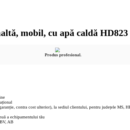
naltă, mobil, cu apă caldă HD823
Produs profesional.
ine
ațional
 garanție, contra cost ulterior), la sediul clientului, pentru județele M
nuă a echipamentului tău
, BV, AB