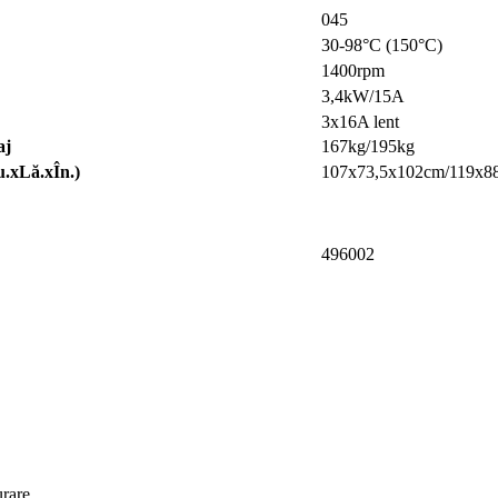
045
30-98°C (150°C)
1400rpm
3,4kW/15A
3x16A lent
aj
167kg/195kg
u.xLă.xÎn.)
107x73,5x102cm/119x8
496002
urare