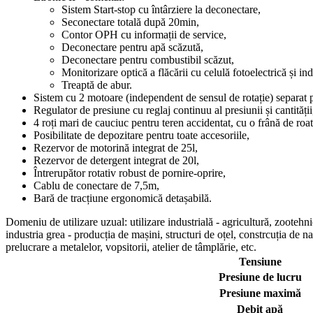
Sistem Start-stop cu întârziere la deconectare,
Seconectare totală după 20min,
Contor OPH cu informații de service,
Deconectare pentru apă scăzută,
Deconectare pentru combustibil scăzut,
Monitorizare optică a flăcării cu celulă fotoelectrică și in
Treaptă de abur.
Sistem cu 2 motoare (independent de sensul de rotație) separat p
Regulator de presiune cu reglaj continuu al presiunii și cantității
4 roți mari de cauciuc pentru teren accidentat, cu o frână de roat
Posibilitate de depozitare pentru toate accesoriile,
Rezervor de motorină integrat de 25l,
Rezervor de detergent integrat de 20l,
Întrerupător rotativ robust de pornire-oprire,
Cablu de conectare de 7,5m,
Bară de tracțiune ergonomică detașabilă.
Domeniu de utilizare uzual: utilizare industrială - agricultură, zootehnie,
industria grea - producția de mașini, structuri de oțel, constrcuția de n
prelucrare a metalelor, vopsitorii, atelier de tâmplărie, etc.
Tensiune
Presiune de lucru
Presiune maximă
Debit apă