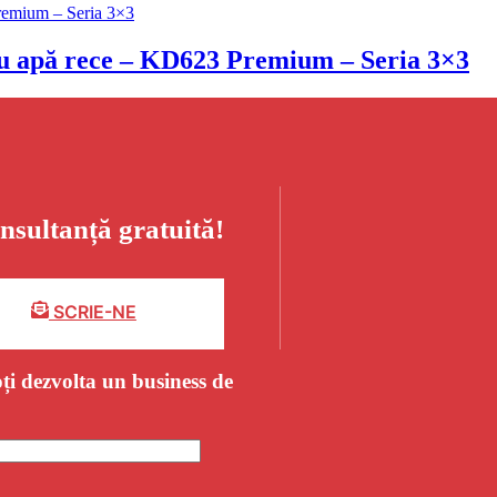
 cu apă rece – KD623 Premium – Seria 3×3
nsultanță gratuită!
SCRIE-NE
ți dezvolta un business de