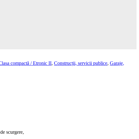
Clasa compactă / Etronic II
,
Construcții, servicii publice
,
Garaje,
 de scurgere,