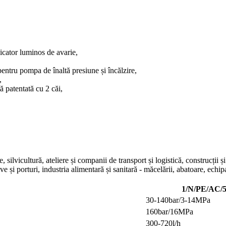
dicator luminos de avarie,
entru pompa de înaltă presiune și încălzire,
,
ă patentată cu 2 căi,
 silvicultură, ateliere și companii de transport și logistică, construcții ș
ave și porturi, industria alimentară și sanitară - măcelării, abatoare, echi
1/N/PE/AC/
30-140bar/3-14MPa
160bar/16MPa
300-720l/h