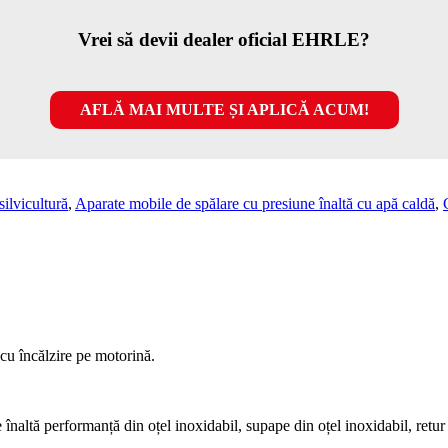
Vrei să devii dealer oficial EHRLE?
AFLĂ MAI MULTE ȘI APLICĂ ACUM!
silvicultură
,
Aparate mobile de spălare cu presiune înaltă cu apă caldă
,
cu încălzire pe motorină.
naltă performanță din oțel inoxidabil, supape din oțel inoxidabil, retur