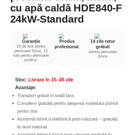
cu apă caldă HDE840-F
24kW-Standard
Garanție
Produs
14 zile retur
24 de luni pentru
profesional.
gratuit
persoane fizice, 12
pentru persoane
luni pentru persoane
fizice
juridice.
Stoc:
Livrare în 15–45 zile
Avantaje:
Transport gratuit în toată țara
Consiliere gratuită pentru alegerea modelului potrivit
pentru tine
Asistență tehnică telefonică post-vânzare – gratuită,
la nivel național
Asistență tehnică fizică post-vânzare (gratuită în