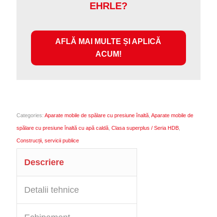
EHRLE?
AFLĂ MAI MULTE ȘI APLICĂ
ACUM!
Categories:
Aparate mobile de spălare cu presiune înaltă
,
Aparate mobile de
spălare cu presiune înaltă cu apă caldă
,
Clasa superplus / Seria HDB
,
Construcții, servicii publice
Descriere
Detalii tehnice