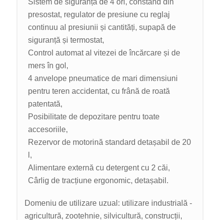
Sistem de siguranță de 4 ori, constând din
presostat, regulator de presiune cu reglaj
continuu al presiunii și cantități, supapă de
siguranță și termostat,
Control automat al vitezei de încărcare și de
mers în gol,
4 anvelope pneumatice de mari dimensiuni
pentru teren accidentat, cu frână de roată
patentată,
Posibilitate de depozitare pentru toate
accesoriile,
Rezervor de motorină standard detașabil de 20
l,
Alimentare externă cu detergent cu 2 căi,
Cârlig de tracțiune ergonomic, detașabil.
Domeniu de utilizare uzual: utilizare industrială -
agricultură, zootehnie, silvicultură, construcții,