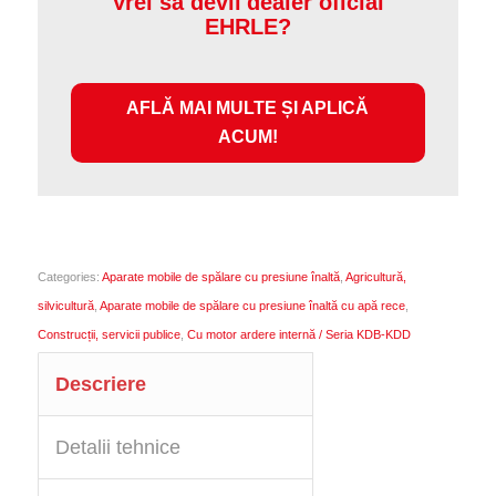
Vrei să devii dealer oficial
EHRLE?
AFLĂ MAI MULTE ȘI APLICĂ
ACUM!
Categories:
Aparate mobile de spălare cu presiune înaltă
,
Agricultură,
silvicultură
,
Aparate mobile de spălare cu presiune înaltă cu apă rece
,
Construcții, servicii publice
,
Cu motor ardere internă / Seria KDB-KDD
Descriere
Detalii tehnice