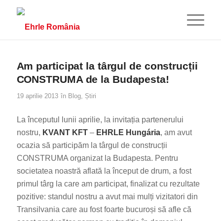
Am participat la târgul de construcții
CONSTRUMA de la Budapesta!
19 aprilie 2013
în
Blog
,
Știri
La începutul lunii aprilie, la invitația partenerului
nostru,
KVANT KFT
–
EHRLE Hungária
, am avut
ocazia să participăm la târgul de construcții
CONSTRUMA organizat la Budapesta. Pentru
societatea noastră aflată la început de drum, a fost
primul târg la care am participat, finalizat cu rezultate
pozitive: standul nostru a avut mai mulți vizitatori din
Transilvania care au fost foarte bucuroși să afle că