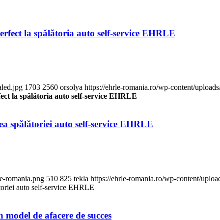
perfect la spălătoria auto self-service EHRLE
aled.jpg
1703
2560
orsolya
https://ehrle-romania.ro/wp-content/upload
rfect la spălătoria auto self-service EHRLE
ea spălătoriei auto self-service EHRLE
le-romania.png
510
825
tekla
https://ehrle-romania.ro/wp-content/uplo
ătoriei auto self-service EHRLE
model de afacere de succes