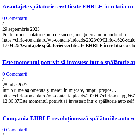
Avantajele spălătoriei certificate EHRLE în relația cu c
0 Comentarii
/
29 septembrie 2023
Pentru orice spălătorie auto de succes, menținerea unui portofoliu…
https://ehrle-romania.ro/wp-content/uploads/2023/09/Ehrle-1620-scal
17:04:26
Avantajele spălătoriei certificate EHRLE în relația cu clie
Este momentul potrivit să investesc într-o spălătorie au
0 Comentarii
/
28 iulie 2023
Într-o lume aglomerată și mereu în mișcare, timpul prețios…
https://ehrle-romania.ro/wp-content/uploads/2020/07/ehrle-ms.jpg
667
12:36:37
Este momentul potrivit să investesc într-o spălătorie auto self
Compania EHRLE revoluționează spălătoriile auto self
0 Comentarii