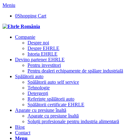
Meniu
0
Shopping Cart
Companie
Despre noi
Despre EHRLE
Istoria EHRLE
Devino partener EHRLE
Pentru investitori
Pentru dealeri echipamente de spălare industrială
Spălătorii auto
Spălătorii auto self service
Tehnologie
Detergenți
Referințe spălătorii auto
Spălătorii certificate EHRLE
Aparate cu presiune înaltă
Aparate cu presiune înaltă
Soluții profesionale pentru industria alimentară
Blog
Contact
Menu