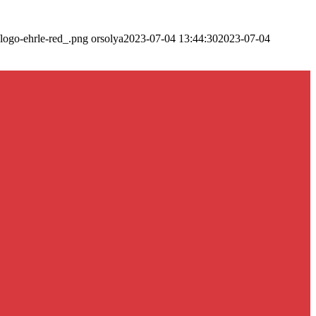
/logo-ehrle-red_.png
orsolya
2023-07-04 13:44:30
2023-07-04