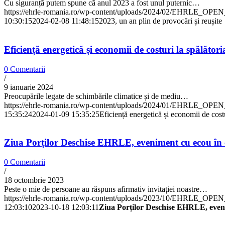
Cu siguranță putem spune că anul 2023 a fost unul puternic…
https://ehrle-romania.ro/wp-content/uploads/2024/02/EHRLE_OP
10:30:15
2024-02-08 11:48:15
2023, un an plin de provocări și reușite
Eficiență energetică și economii de costuri la spălăto
0 Comentarii
/
9 ianuarie 2024
Preocupările legate de schimbările climatice și de mediu…
https://ehrle-romania.ro/wp-content/uploads/2024/01/EHRLE_OP
15:35:24
2024-01-09 15:35:25
Eficiență energetică și economii de cos
Ziua Porților Deschise EHRLE, eveniment cu ecou î
0 Comentarii
/
18 octombrie 2023
Peste o mie de persoane au răspuns afirmativ invitației noastre…
https://ehrle-romania.ro/wp-content/uploads/2023/10/EHRLE_OP
12:03:10
2023-10-18 12:03:11
Ziua Porților Deschise EHRLE, even