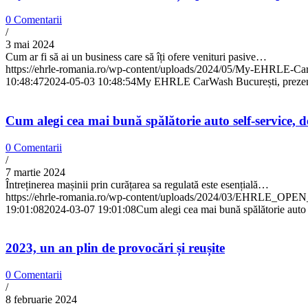
0 Comentarii
/
3 mai 2024
Cum ar fi să ai un business care să îți ofere venituri pasive…
https://ehrle-romania.ro/wp-content/uploads/2024/05/My-EHRLE-Ca
10:48:47
2024-05-03 10:48:54
My EHRLE CarWash București, prezenta
Cum alegi cea mai bună spălătorie auto self-service, de 
0 Comentarii
/
7 martie 2024
Întreținerea mașinii prin curățarea sa regulată este esențială…
https://ehrle-romania.ro/wp-content/uploads/2024/03/EHRLE_OP
19:01:08
2024-03-07 19:01:08
Cum alegi cea mai bună spălătorie auto se
2023, un an plin de provocări și reușite
0 Comentarii
/
8 februarie 2024