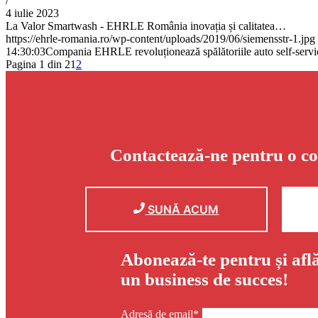
/
4 iulie 2023
La Valor Smartwash - EHRLE România inovația și calitatea…
https://ehrle-romania.ro/wp-content/uploads/2019/06/siemensstr-1.jpg
14:30:03
Compania EHRLE revoluționează spălătoriile auto self-servic
Pagina 1 din 2
1
2
Contactează-ne pentru o co
SUNĂ ACUM
Abonează-te pentru și afl
un business de succes!
Adresă de email*