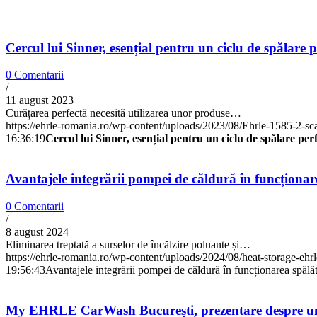
Cercul lui Sinner, esențial pentru un ciclu de spălare 
0 Comentarii
/
11 august 2023
Curățarea perfectă necesită utilizarea unor produse…
https://ehrle-romania.ro/wp-content/uploads/2023/08/Ehrle-1585-2-sc
16:36:19
Cercul lui Sinner, esențial pentru un ciclu de spălare pe
Avantajele integrării pompei de căldură în funcționar
0 Comentarii
/
8 august 2024
Eliminarea treptată a surselor de încălzire poluante și…
https://ehrle-romania.ro/wp-content/uploads/2024/08/heat-storage-ehr
19:56:43
Avantajele integrării pompei de căldură în funcționarea spăl
My EHRLE CarWash București, prezentare despre un 