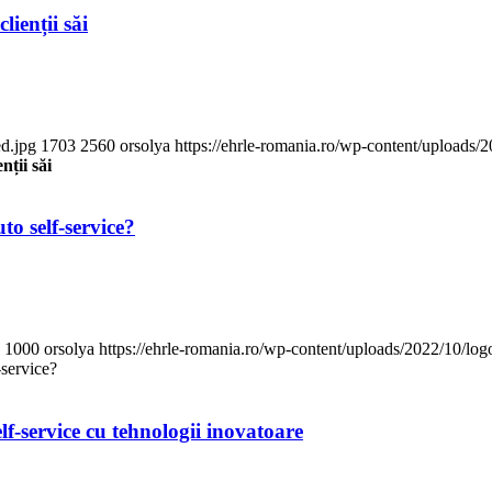
lienții săi
ed.jpg
1703
2560
orsolya
https://ehrle-romania.ro/wp-content/uploads/
nții săi
to self-service?
1000
orsolya
https://ehrle-romania.ro/wp-content/uploads/2022/10/log
-service?
-service cu tehnologii inovatoare