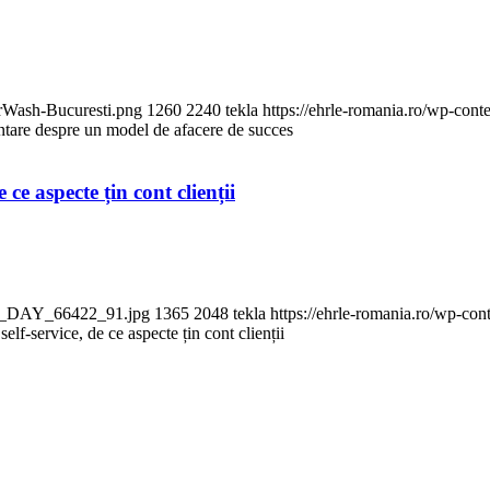
rWash-Bucuresti.png
1260
2240
tekla
https://ehrle-romania.ro/wp-cont
re despre un model de afacere de succes
ce aspecte țin cont clienții
EN_DAY_66422_91.jpg
1365
2048
tekla
https://ehrle-romania.ro/wp-con
lf-service, de ce aspecte țin cont clienții