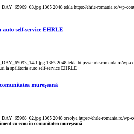
EN_DAY_65969_03.jpg
1365
2048
tekla
https://ehrle-romania.ro/wp-con
ria auto self-service EHRLE
EN_DAY_65993_14-1.jpg
1365
2048
tekla
https://ehrle-romania.ro/wp-c
turi la spălătoria auto self-service EHRLE
n comunitatea mureșeană
EN_DAY_65968_02.jpg
1365
2048
orsolya
https://ehrle-romania.ro/wp-
iment cu ecou în comunitatea mureșeană