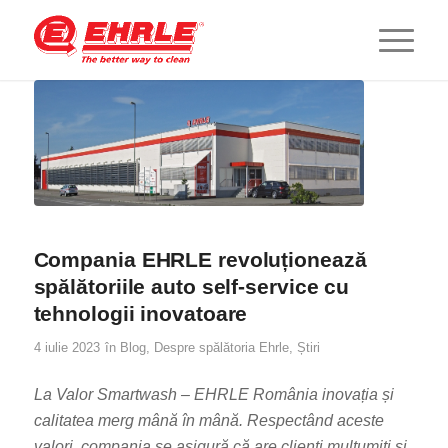
Compania EHRLE revoluționează
spălătoriile auto self-service cu
tehnologii inovatoare
4 iulie 2023
în
Blog
,
Despre spălătoria Ehrle
,
Știri
La Valor Smartwash – EHRLE România inovația și
calitatea merg mână în mână. Respectând aceste
valori, compania se asigură că are clienți mulțumiți și