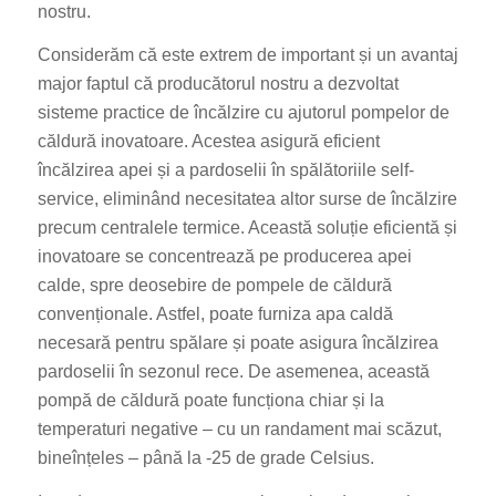
nostru.
Considerăm că este extrem de important și un avantaj
major faptul că producătorul nostru a dezvoltat
sisteme practice de încălzire cu ajutorul pompelor de
căldură inovatoare. Acestea asigură eficient
încălzirea apei și a pardoselii în spălătoriile self-
service, eliminând necesitatea altor surse de încălzire
precum centralele termice. Această soluție eficientă și
inovatoare se concentrează pe producerea apei
calde, spre deosebire de pompele de căldură
convenționale. Astfel, poate furniza apa caldă
necesară pentru spălare și poate asigura încălzirea
pardoselii în sezonul rece. De asemenea, această
pompă de căldură poate funcționa chiar și la
temperaturi negative – cu un randament mai scăzut,
bineînțeles – până la -25 de grade Celsius.