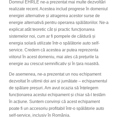
Domnul EHRLE ne-a prezentat mai multe dezvoltări
realizate recent. Acestea includ progrese în domeniul
energiei alternative și atragerea acestor surse de
energie alternativă pentru operarea spălătoriilor. Ne-a
explicat atât teoretic cât și practic funcționarea
sistemelor noi, cum ar fi pompele de căldură și
energia solară utilizate într-o spălătorie auto self-
service. Credem că acestea ar putea reprezenta
viitorul în acest domeniu, mai ales că prețurile la
energie au crescut semnificativ și în țara noastră.
De asemenea, ne-a prezentat un nou echipament
dezvoltat în ultimii doi ani și jumătate – echipamentul
de spălare preșuri. Am avut ocazia să înțelegem
funcționarea acestui echipament și chiar să-l testăm
în acțiune. Suntem convinși că acest echipament
poate fi un accesoriu profitabil într-o spălătorie auto
self-service, inclusiv în România.