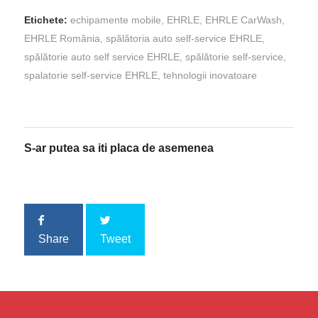
Etichete:
echipamente mobile
,
EHRLE
,
EHRLE CarWash
,
EHRLE România
,
spălătoria auto self-service EHRLE
,
spălătorie auto self service EHRLE
,
spălătorie self-service
,
spalatorie self-service EHRLE
,
tehnologii inovatoare
S-ar putea sa iti placa de asemenea
Share
Tweet