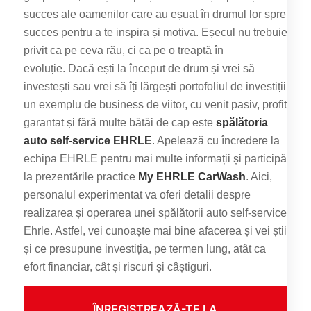
succes ale oamenilor care au eșuat în drumul lor spre
succes pentru a te inspira și motiva. Eșecul nu trebuie
privit ca pe ceva rău, ci ca pe o treaptă în
evoluție. Dacă ești la început de drum și vrei să
investești sau vrei să îți lărgești portofoliul de investiții
un exemplu de business de viitor, cu venit pasiv, profit
garantat și fără multe bătăi de cap este
spălătoria
auto self-service EHRLE
. Apelează cu încredere la
echipa EHRLE pentru mai multe informații și participă
la prezentările practice
My EHRLE CarWash
. Aici,
personalul experimentat va oferi detalii despre
realizarea și operarea unei spălătorii auto self-service
Ehrle. Astfel, vei cunoaște mai bine afacerea și vei știi
și ce presupune investiția, pe termen lung, atât ca
efort financiar, cât și riscuri și câștiguri.
ÎNREGISTREAZĂ-TE LA