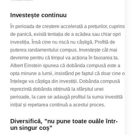
Investește continuu
În perioada de creștere accelerată a prețurilor, cuprins
de panică, există tentația de a scădea sau chiar opri
investiția. Însă cine nu riscă nu câștigă. Profită de
puterea randamentului compus. Investește cât mai
devreme pentru că timpul va acționa în favoarea ta.
Albert Einstein spunea că dobânda compusă este a
opta minune a lumii, insistând pe faptul că doar cine o
înțelege va câștiga din investiții. Dobânda compusă
reprezintă dobânda obținută la sfârșitul unei
perioade, la care se adaugă profitul la suma investită
inițial și repetarea continuă a acestui proces.
Diversifică, ”nu pune toate ouăle într-
un singur coș”