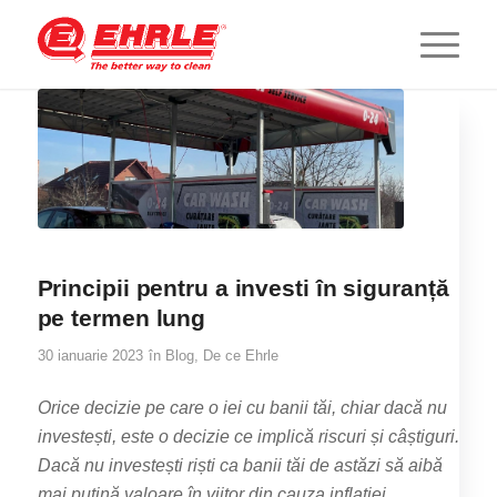
Principii pentru a investi în siguranță
pe termen lung
30 ianuarie 2023
în
Blog
,
De ce Ehrle
Orice decizie pe care o iei cu banii tăi, chiar dacă nu
investești, este o decizie ce implică riscuri și câștiguri.
Dacă nu investești riști ca banii tăi de astăzi să aibă
mai puțină valoare în viitor din cauza inflației.