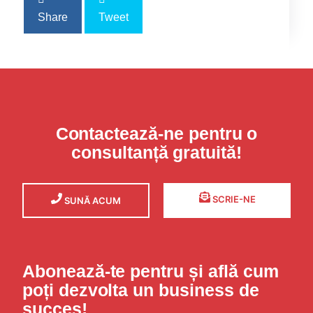
Share
Tweet
Contactează-ne pentru o
consultanță gratuită!
SCRIE-NE
SUNĂ ACUM
Abonează-te pentru și află cum
poți dezvolta un business de
succes!