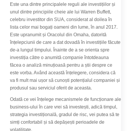
Este una dintre principalele reguli ale investițiilor și
unul dintre principiile cheie ale lui Warren Buffett,
celebru investitor din SUA, considerat al doilea în
lista celor mai bogați oameni din lume, în anul 2017.
Este upranumit și Oracolul din Omaha, datorită
înțelepciunii de care a dat dovadă în investițiile făcute
de-a lungul timpului. Înainte de a se orienta spre
investiția către o anumită companie întotdeauna
făcea o analiză minuțioasă pentru a știi despre ce
este vorba. Având această înțelegere, considera că
va fi mult mai ușor să cunoști potențialul companiei și
produsul sau serviciul oferit de aceasta.
Odată ce vei înțelege mecanismele de funcționare ale
business-ului în care vrei să investești, adică timpul,
strategia investițională, gradul de risc, vei putea să te
simți confortabil și să depășești perioadele de
volatilitate.