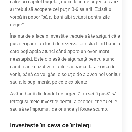
către un capitol bugetar, numit fond de urgență, care
ar trebui să acopere cel puțin 3-6 salarii. Există o
vorbă în popor ”să ai bani albi strânși pentru zile
negre”.
Înainte de a face o investiție trebuie să te asiguri că ai
pus deoparte un fond de rezervă, aceștia fiind bani la
care poți apela atunci când apare un eveniment
neașteptat. Este o plasă de siguranță pentru atunci
când ți-au scăzut veniturile sau rămâi fără sursa de
venit, până ce vei găsi o soluție de a avea noi venituri
sau a le suplimenta pe cele existente
Având banii din fondul de urgență nu vei fi pus/ă să
retragi sumele investite pentru a acoperi cheltuielile
sau să te împrumuți de oriunde și foarte scump.
Investește în ceva ce înțelegi