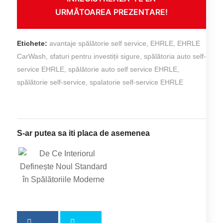
URMĂTOAREA PREZENTARE!
Etichete:
avantaje spălătorie self service
,
EHRLE
,
EHRLE
CarWash
,
sfaturi pentru investiții sigure
,
spălătoria auto self-
service EHRLE
,
spălătorie auto self service EHRLE
,
spălătorie self-service
,
spalatorie self-service EHRLE
S-ar putea sa iti placa de asemenea