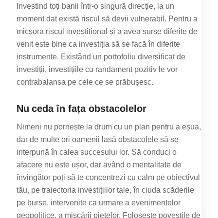
Investind toți banii într-o singură direcție, la un
moment dat există riscul să devii vulnerabil. Pentru a
micșora riscul investițional și a avea surse diferite de
venit este bine ca investiția să se facă în diferite
instrumente. Existând un portofoliu diversificat de
investiții, investițiile cu randament pozitiv le vor
contrabalansa pe cele ce se prăbușesc.
Nu ceda în fața obstacolelor
Nimeni nu pornește la drum cu un plan pentru a eșua,
dar de multe ori oamenii lasă obstacolele să se
interpună în calea succesului lor. Să conduci o
afacere nu este ușor, dar având o mentalitate de
învingător poți să te concentrezi cu calm pe obiectivul
tău, pe traiectoria investițiilor tale, în ciuda scăderile
pe burse, intervenite ca urmare a evenimentelor
geopolitice, a mișcării piețelor. Folosește poveștile de