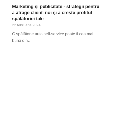
Marketing și publicitate - strategii pentru
a atrage clienți noi și a crește profitul
spălătoriei tale
22 februarie 2024
O spălătorie auto self-service poate fi cea mai
bună din…