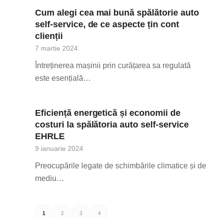
Cum alegi cea mai bună spălătorie auto
self-service, de ce aspecte țin cont
clienții
7 martie 2024
Întreținerea mașinii prin curățarea sa regulată
este esențială…
Eficiență energetică și economii de
costuri la spălătoria auto self-service
EHRLE
9 ianuarie 2024
Preocupările legate de schimbările climatice și de
mediu…
1
2
3
4