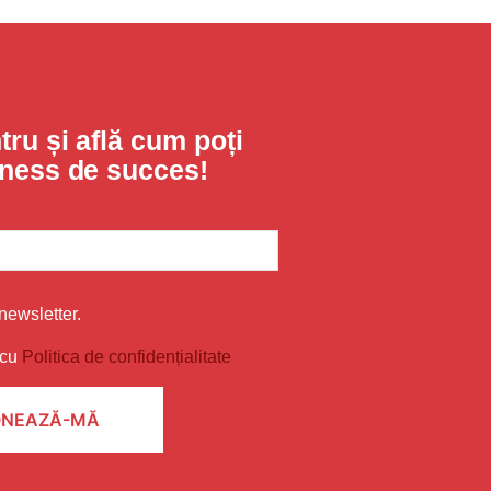
ru și află cum poți
iness de succes!
newsletter.
 cu
Politica de confidențialitate