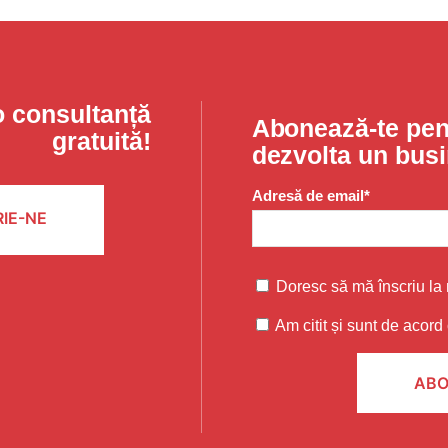
o consultanță
Abonează-te pent
gratuită!
dezvolta un bus
Adresă de email*
IE-NE
Doresc să mă înscriu la 
Am citit și sunt de acord