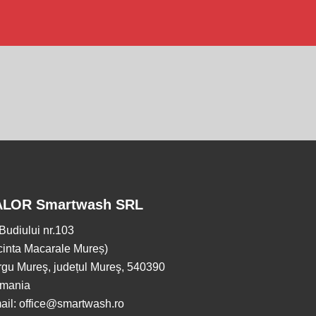
ALOR Smartwash SRL
.Budiului nr.103
cinta Macarale Mureș)
rgu Mureş, județul Mureş, 540390
mania
ail: office@smartwash.ro