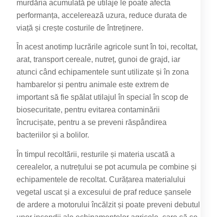
murdăria acumulată pe utilaje le poate afecta
performanța, accelerează uzura, reduce durata de
viață și crește costurile de întreținere.
În acest anotimp lucrările agricole sunt în toi, recoltat,
arat, transport cereale, nutreț, gunoi de grajd, iar
atunci când echipamentele sunt utilizate și în zona
hambarelor și pentru animale este extrem de
important să fie spălat utilajul în special în scop de
biosecuritate, pentru evitarea contaminării
încrucișate, pentru a se preveni răspândirea
bacteriilor și a bolilor.
În timpul recoltării, resturile și materia uscată a
cerealelor, a nutrețului se pot acumula pe combine și
echipamentele de recoltat. Curățarea materialului
vegetal uscat și a excesului de praf reduce șansele
de ardere a motorului încălzit și poate preveni debutul