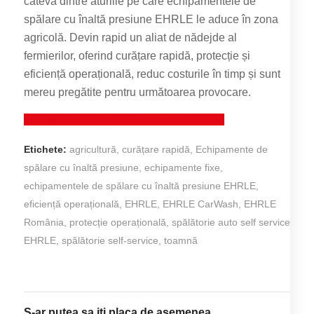
câteva dintre aturiile pe care echipamentele de
spălare cu înaltă presiune EHRLE le aduce în zona
agricolă. Devin rapid un aliat de nădejde al
fermierilor, oferind curățare rapidă, protecție și
eficiență operațională, reduc costurile în timp și sunt
mereu pregătite pentru următoarea provocare.
Contactează-ne pentru mai multe detalii!
Etichete:
agricultură
,
curățare rapidă
,
Echipamente de
spălare cu înaltă presiune
,
echipamente fixe
,
echipamentele de spălare cu înaltă presiune EHRLE
,
eficiență operațională
,
EHRLE
,
EHRLE CarWash
,
EHRLE
România
,
protecție operațională
,
spălătorie auto self service
EHRLE
,
spălătorie self-service
,
toamnă
S-ar putea sa iti placa de asemenea