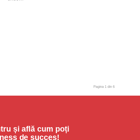
Pagina 1 din 6
ru și află cum poți
iness de succes!