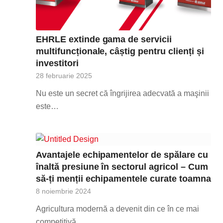
EHRLE extinde gama de servicii
multifuncționale, câștig pentru clienți și
investitori
28 februarie 2025
Nu este un secret că îngrijirea adecvată a maşinii
este…
Avantajele echipamentelor de spălare cu
înaltă presiune în sectorul agricol – Cum
să-ți menții echipamentele curate toamna
8 noiembrie 2024
Agricultura modernă a devenit din ce în ce mai
competitivă,…