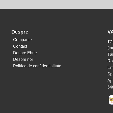
Despre
V
Companie
str
Contact
(in
Despre Ehrle
Tâ
Despre noi
Ro
Politica de confidentialitate
Em
Spă
Apa
64