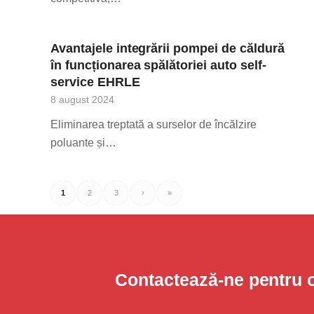
Avantajele integrării pompei de căldură
în funcționarea spălătoriei auto self-
service EHRLE
8 august 2024
Eliminarea treptată a surselor de încălzire
poluante și…
1
2
3
›
»
Contactează-ne pentru 