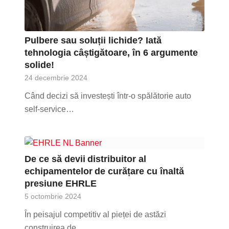
Pulbere sau soluții lichide? Iată
tehnologia câștigătoare, în 6 argumente
solide!
24 decembrie 2024
Când decizi să investești într-o spălătorie auto
self-service…
De ce să devii distribuitor al
echipamentelor de curățare cu înaltă
presiune EHRLE
5 octombrie 2024
În peisajul competitiv al pieței de astăzi
construirea de…