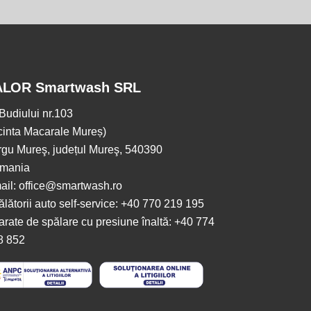
ALOR Smartwash SRL
.Budiului nr.103
cinta Macarale Mureș)
rgu Mureş, județul Mureş, 540390
mania
ail: office@smartwash.ro
lătorii auto self-service: +40 770 219 195
rate de spălare cu presiune înaltă: +40 774
8 852