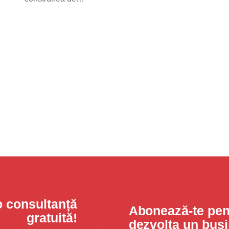
o consultanță
Abonează-te pent
gratuită!
dezvolta un bus