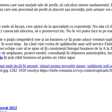
ii mereu care sunt marjele tale de profit, să calculezi mereu randamentul. P
răta care este procentul de profit al afacerii sau investiții, prin urmare vei
e unde să începi, cere ajutor de la specialiștii cu experiență. Nu uita că di
ci cunoscută afacerea, să o promovezi etc. Nu le vei putea face tu pe toate,
este o piață competitivă este și un business ce îți poate aduce venituri s
a în scurt timp. Iar când vine vorba de spălătoriile auto self-service Ehr
nei echipe care să te ajute să îți construiești întregul business de la A la 
 de amplasare, proiect model, consultanță în obținerea autorizațiilor, fur
ia
îți poți clădi business-ul pentru un viitor sigur.
mai mult decât îți permiți
,
sfaturi pentru investiții sigure
,
spălătorie self-
ed.jpg
1282
1920
orsolya
https://ehrle-romania.ro/wp-content/uploads/
rești 2022