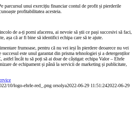
e parcursul unui exercițiu financiar contul de profit și pierderile
 cunoaște profitabilitatea acesteia.
ncolo de a-ți porni afacerea, ai nevoie să știi ce pași succesivi să faci,
 așa că ar fi bine să identifici echipa care să te ajute.
uplimentare frumoase, pentru că nu vei ieși în pierdere deoarece nu vei
le succesul este unul garantat din prisma tehnologiei și a detergenților
Z, astfel încât tu să poți să ai doar de câștigat: echipa Valor – Ehrle
nizare de echipament și până la servicii de marketing și publicitate,
service
2022/10/logo-ehrle-red_.png
orsolya
2022-06-29 11:51:24
2022-06-29