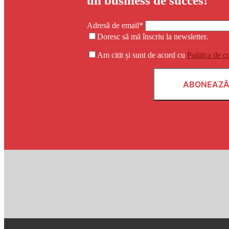
un business de succes!
Adresă de email*
Doresc să mă înscriu la newsletter.
Am citit și sunt de acord cu
Politica de c