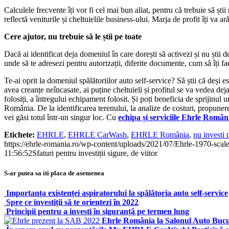
Calculele frecvente îți vor fi cel mai bun aliat, pentru că trebuie să șt
reflectă veniturile și cheltuielile business-ului. Marja de profit îți va a
Cere ajutor, nu trebuie să le știi pe toate
Dacă ai identificat deja domeniul în care dorești să activezi și nu știi d
unde să te adresezi pentru autorizații, diferite documente, cum să îți fa
Te-ai oprit la domeniul spălătoriilor auto self-service? Să știi că deși 
avea creanțe neîncasate, ai puține cheltuieli și profitul se va vedea dej
folosiți, a întregului echipament folosit. Și poți beneficia de sprijinul u
România. De la identificarea terenului, la analize de costuri, propunere
vei găsi totul într-un singur loc. Cu
echipa și serviciile Ehrle Român
Etichete:
EHRLE
,
EHRLE CarWash
,
EHRLE România
,
nu investi 
https://ehrle-romania.ro/wp-content/uploads/2021/07/Ehrle-1970-scal
11:56:52
Sfaturi pentru investiții sigure, de viitor
S-ar putea sa iti placa de asemenea
Importanța existenței aspiratorului la spălătoria auto self-service
Spre ce investiții să te orientezi în 2022
Principii pentru a investi în siguranță pe termen lung
Ehrle România la Salonul Auto Bucu