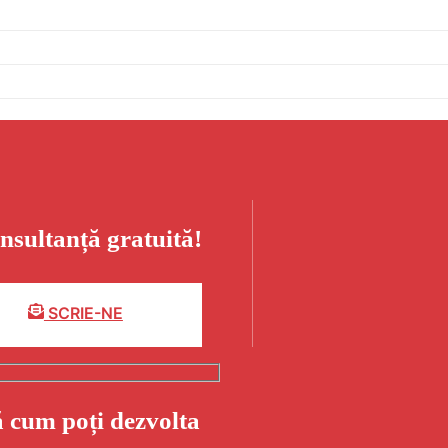
nsultanță gratuită!
SCRIE-NE
ă cum poți dezvolta