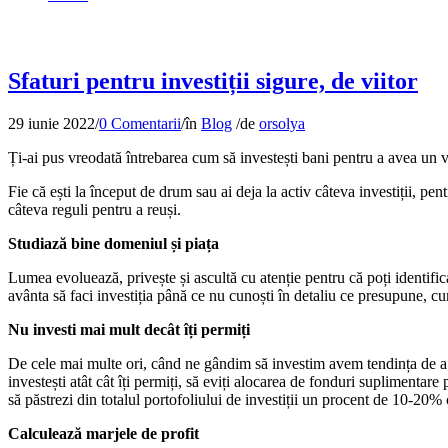
Sfaturi pentru investiții sigure, de viitor
29 iunie 2022
/
0 Comentarii
/
în
Blog
/
de
orsolya
Ți-ai pus vreodată întrebarea cum să investești bani pentru a avea un ve
Fie că ești la început de drum sau ai deja la activ câteva investiții, pent
câteva reguli pentru a reuși.
Studiază bine domeniul și piața
Lumea evoluează, privește și ascultă cu atenție pentru că poți identific
avânta să faci investiția până ce nu cunoști în detaliu ce presupune, cu
Nu investi mai mult decât îți permiți
De cele mai multe ori, când ne gândim să investim avem tendința de a i
investești atât cât îți permiți, să eviți alocarea de fonduri suplimenta
să păstrezi din totalul portofoliului de investiții un procent de 10-20
Calculează marjele de profit