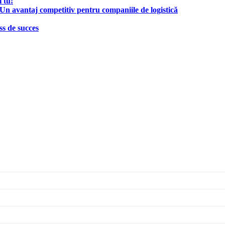
 tu!
Un avantaj competitiv pentru companiile de logistică
ss de succes