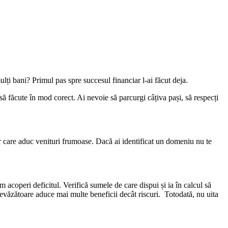
ulți bani? Primul pas spre succesul financiar l-ai făcut deja.
 însă făcute în mod corect. Ai nevoie să parcurgi câțiva pași, să respecți
dar care aduc venituri frumoase. Dacă ai identificat un domeniu nu te
coperi deficitul. Verifică sumele de care dispui și ia în calcul să
prevăzătoare aduce mai multe beneficii decât riscuri. Totodată, nu uita