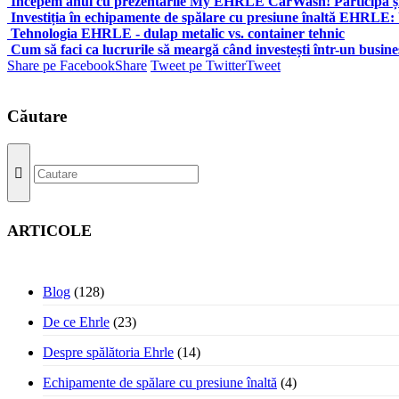
Începem anul cu prezentările My EHRLE CarWash! Participă și
Investiția în echipamente de spălare cu presiune înaltă EHRLE: 
Tehnologia EHRLE - dulap metalic vs. container tehnic
Cum să faci ca lucrurile să meargă când investești într-un busine
Share pe Facebook
Share
Tweet pe Twitter
Tweet
Căutare
ARTICOLE
Blog
(128)
De ce Ehrle
(23)
Despre spălătoria Ehrle
(14)
Echipamente de spălare cu presiune înaltă
(4)