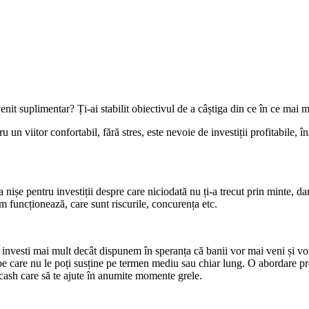
nit suplimentar? Ți-ai stabilit obiectivul de a câștiga din ce în ce mai m
ru un viitor confortabil, fără stres, este nevoie de investiții profitabile,
a nișe pentru investiții despre care niciodată nu ți-a trecut prin minte, 
m funcționează, care sunt riscurile, concurența etc.
nvesti mai mult decât dispunem în speranța că banii vor mai veni și vom a
re pe care nu le poți susține pe termen mediu sau chiar lung. O abordare 
% cash care să te ajute în anumite momente grele.