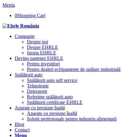
Meniu
0
Shopping Cart
Companie
Despre noi
Despre EHRLE
Istoria EHRLE
Devino partener EHRLE
Pentru investitori
Pentru dealeri echipamente de spălare industrială
Spălătorii auto
Spălătorii auto self service
Tehnologie
Detergenți
Referințe spălătorii auto
Spălătorii certificate EHRLE
Aparate cu presiune înaltă
Aparate cu presiune înaltă
Soluții profesionale pentru industria alimentară
Blog
Contact
Menu