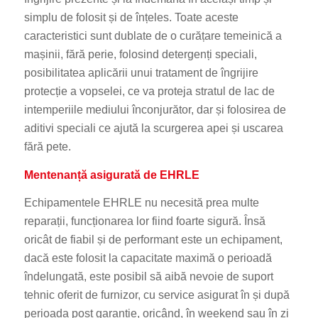
simplu de folosit și de înțeles. Toate aceste
caracteristici sunt dublate de o curățare temeinică a
mașinii, fără perie, folosind detergenți speciali,
posibilitatea aplicării unui tratament de îngrijire
protecție a vopselei, ce va proteja stratul de lac de
intemperiile mediului înconjurător, dar și folosirea de
aditivi speciali ce ajută la scurgerea apei și uscarea
fără pete.
Mentenanță asigurată de EHRLE
Echipamentele
EHRLE
nu necesită prea multe
reparații, funcționarea lor fiind foarte sigură. Însă
oricât de fiabil și de performant este un echipament,
dacă este folosit la capacitate maximă o perioadă
îndelungată, este posibil să aibă nevoie de suport
tehnic oferit de furnizor, cu service asigurat în și după
perioada post garanție, oricând, în weekend sau în zi