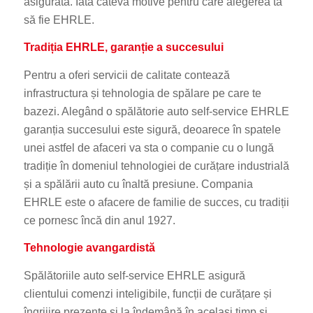
asigurată. Iată câteva motive pentru care alegerea ta
să fie EHRLE.
Tradiția EHRLE
, garanție a succesului
Pentru a oferi servicii de calitate contează
infrastructura și tehnologia de spălare pe care te
bazezi. Alegând o spălătorie auto self-service EHRLE
garanția succesului este sigură, deoarece în spatele
unei astfel de afaceri va sta o companie cu o lungă
tradiție în domeniul tehnologiei de curățare industrială
și a spălării auto cu înaltă presiune. Compania
EHRLE este o afacere de familie de succes, cu tradiții
ce pornesc încă din anul 1927.
Tehnologie avangardistă
Spălătoriile auto self-service EHRLE asigură
clientului comenzi inteligibile, funcții de curățare și
îngrijire prezente și la îndemână în același timp și