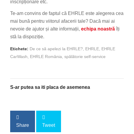
inscripționare etc.
Te-am convins de faptul că EHRLE este alegerea cea
mai bună pentru viitorul afacerii tale? Dacă mai ai
nevoie de ajutor și alte informații,
echipa noastră
îți
stă la dispoziție.
Etichete:
De ce să apelezi la EHRLE?
,
EHRLE
,
EHRLE
CarWash
,
EHRLE România
,
spălătorie self-service
S-ar putea sa iti placa de asemenea
Share
Tweet