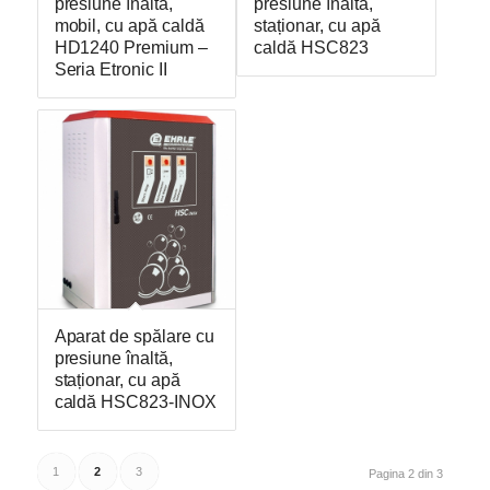
presiune înaltă,
presiune înaltă,
mobil, cu apă caldă
staționar, cu apă
HD1240 Premium –
caldă HSC823
Seria Etronic II
Aparat de spălare cu
presiune înaltă,
staționar, cu apă
caldă HSC823-INOX
1
2
3
Pagina 2 din 3