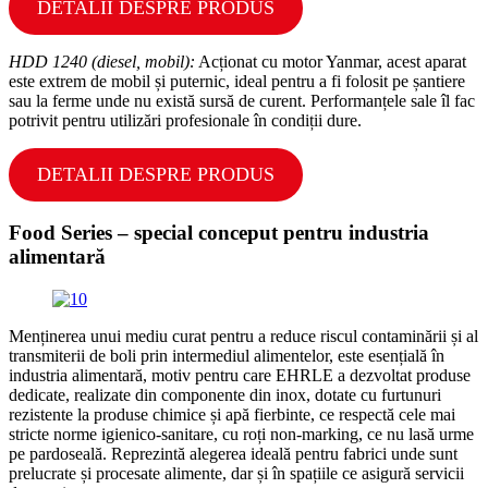
DETALII DESPRE PRODUS
HDD 1240 (diesel, mobil):
Acționat cu motor Yanmar, acest aparat
este extrem de mobil și puternic, ideal pentru a fi folosit pe șantiere
sau la ferme unde nu există sursă de curent. Performanțele sale îl fac
potrivit pentru utilizări profesionale în condiții dure.
DETALII DESPRE PRODUS
Food Series – special conceput pentru industria
alimentară
Menținerea unui mediu curat pentru a reduce riscul contaminării și al
transmiterii de boli prin intermediul alimentelor, este esențială în
industria alimentară, motiv pentru care EHRLE a dezvoltat produse
dedicate, realizate din componente din inox, dotate cu furtunuri
rezistente la produse chimice și apă fierbinte, ce respectă cele mai
stricte norme igienico-sanitare, cu roți non-marking, ce nu lasă urme
pe pardoseală. Reprezintă alegerea ideală pentru fabrici unde sunt
prelucrate și procesate alimente, dar și în spațiile ce asigură servicii