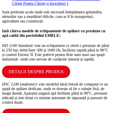
Sunt preferate acolo unde este necesară îndepărtarea grăsimilor,
uleiurilor sau a murdăriei dificile, cum ar fi în transporturi,
agricultură sau construcții.
Iată câteva modele de echipamente de spălare cu presiune cu
apă caldă din portofoliul EHRLE:
HD 1140 Standard:
este un echipament ce oferă o presiune de până
la 250 bar, debit între 300 și 1000 l/h, încălzire rapidă până la 98°C
și control Etronic II. Este potrivit pentru flote auto mari sau spații
industriale unde este nevoie de curățenie intensă și rapidă.
DETALII DESPRE PRODUS
HSC 1240 (staționar):
este modelul ideal folosit de companii ce au
spații de spălare dedicate, unde se dorește să fie o soluție fixă, de
lungă durată. Aparatul asigură apă fierbinte până la 98°C, presiune
ridicată și este dotat cu sisteme automate de siguranță și panouri de
control duale.