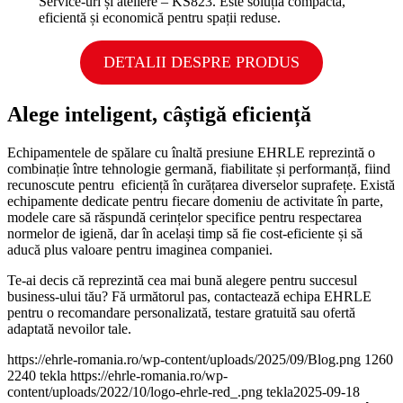
Service-uri și ateliere – KS823. Este soluția compactă,
eficientă și economică pentru spații reduse.
DETALII DESPRE PRODUS
Alege inteligent, câștigă eficiență
Echipamentele de spălare cu înaltă presiune EHRLE reprezintă o
combinație între tehnologie germană, fiabilitate și performanță, fiind
recunoscute pentru eficiență în curățarea diverselor suprafețe. Există
echipamente dedicate pentru fiecare domeniu de activitate în parte,
modele care să răspundă cerințelor specifice pentru respectarea
normelor de igienă, dar în același timp să fie cost-eficiente și să
aducă plus valoare pentru imaginea companiei.
Te-ai decis că reprezintă cea mai bună alegere pentru succesul
business-ului tău? Fă următorul pas, contactează echipa EHRLE
pentru o recomandare personalizată, testare gratuită sau ofertă
adaptată nevoilor tale.
https://ehrle-romania.ro/wp-content/uploads/2025/09/Blog.png
1260
2240
tekla
https://ehrle-romania.ro/wp-
content/uploads/2022/10/logo-ehrle-red_.png
tekla
2025-09-18