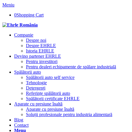
Meniu
0
Shopping Cart
Companie
Despre noi
Despre EHRLE
Istoria EHRLE
Devino partener EHRLE
Pentru investitori
Pentru dealeri echipamente de spălare industrială
Spălătorii auto
Spălătorii auto self service
Tehnologie
Detergenți
Referințe spălătorii auto
Spălătorii certificate EHRLE
Aparate cu presiune înaltă
Aparate cu presiune înaltă
Soluții profesionale pentru industria alimentară
Blog
Contact
Menu