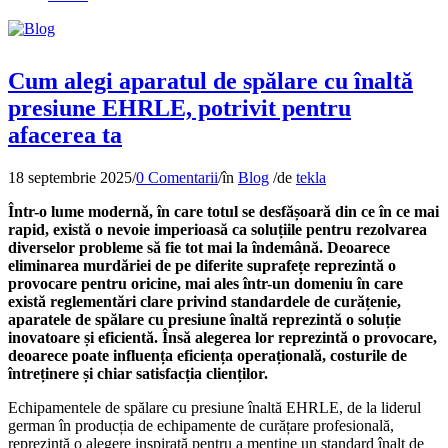
Cum alegi aparatul de spălare cu înaltă
presiune EHRLE, potrivit pentru
afacerea ta
18 septembrie 2025
/
0 Comentarii
/
în
Blog
/
de
tekla
Într-o lume modernă, în care totul se desfășoară din ce în ce mai
rapid, există o nevoie imperioasă ca soluțiile pentru rezolvarea
diverselor probleme să fie tot mai la îndemână. Deoarece
eliminarea murdăriei de pe diferite suprafețe reprezintă o
provocare pentru oricine, mai ales într-un domeniu în care
există reglementări clare privind standardele de curățenie,
aparatele de spălare cu presiune înaltă reprezintă o soluție
inovatoare și eficientă. Însă alegerea lor reprezintă o provocare,
deoarece poate influența eficiența operațională, costurile de
întreținere și chiar satisfacția clienților.
Echipamentele de spălare cu presiune înaltă EHRLE, de la liderul
german în producția de echipamente de curățare profesională,
reprezintă o alegere inspirată pentru a menține un standard înalt de