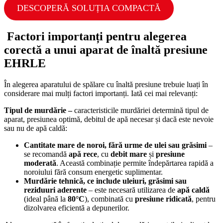
DESCOPERĂ SOLUȚIA COMPACTĂ
Factori importanți pentru alegerea
corectă a unui aparat de înaltă presiune
EHRLE
În alegerea aparatului de spălare cu înaltă presiune trebuie luați în
considerare mai mulți factori importanți. Iată cei mai relevanți:
Tipul de murdărie –
caracteristicile murdăriei determină tipul de
aparat, presiunea optimă, debitul de apă necesar și dacă este nevoie
sau nu de apă caldă:
Cantitate mare de noroi, fără urme de ulei sau grăsimi
–
se recomandă
apă rece
, cu
debit mare
și
presiune
moderată
. Această combinație permite îndepărtarea rapidă a
noroiului fără consum energetic suplimentar.
Murdărie tehnică, ce include uleiuri, grăsimi sau
reziduuri aderente
– este necesară utilizarea de
apă caldă
(ideal până la
80°C
), combinată cu
presiune ridicată
, pentru
dizolvarea eficientă a depunerilor.