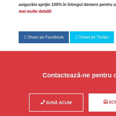
asigurăm sprijin 100% în întregul demers pentru a 
mai multe detalii!
Share pe Facebook
Tweet pe Twitter
Contactează-ne pentru 
SCR
SUNĂ ACUM