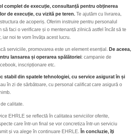
del complet de execuție, consultanță pentru obținerea
lor de execuție, cu vizită pe teren.
Te ajutăm cu livrarea,
structura de acoperiș. Oferim instruire pentru personalul
 să faci o verificare și o mentenanță zilnică astfel încât să te
iar noi te vom învăța acest lucru.
oască serviciile, promovarea este un element esențial.
De aceea,
ntru lansarea și operarea spălătoriei
: campanie de
cebook, inscripționare etc.
 stabil din spatele tehnologiei, cu service asigurat în și
au în zi de sărbătoare, cu personal calificat care asigură o
chimb.
de calitate.
ice EHRLE se reflectă în calitatea serviciilor oferite,
ecte care într-un final se vor concretiza într-un serviciu
lțumit și va alege în continuare EHRLE.
În concluzie, îți