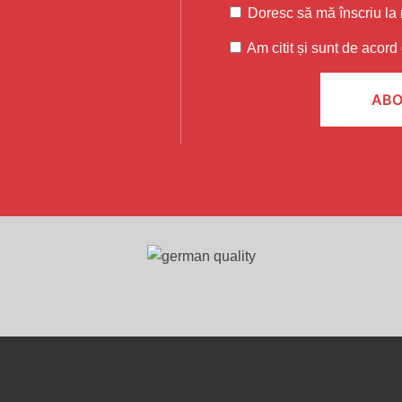
Doresc să mă înscriu la 
Am citit și sunt de acord