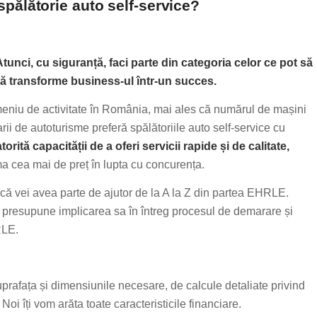
spălătorie auto self-service?
 Atunci, cu siguranță, faci parte din categoria celor ce pot să
să transforme business-ul într-un succes.
meniu de activitate în România, mai ales că numărul de mașini
arii de autoturisme preferă spălătoriile auto self-service cu
torită capacității de a oferi servicii rapide și de calitate,
a cea mai de preț în lupta cu concurența.
 că vei avea parte de ajutor de la A la Z din partea EHRLE.
presupune implicarea sa în întreg procesul de demarare și
RLE.
suprafața și dimensiunile necesare, de calcule detaliate privind
Noi îți vom arăta toate caracteristicile financiare.