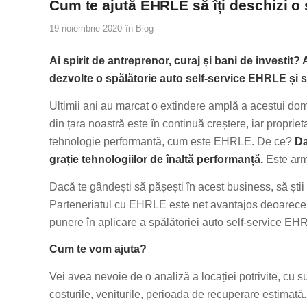
Cum te ajută EHRLE să îți deschizi o 
19 noiembrie 2020
în
Blog
Ai spirit de antreprenor, curaj și bani de investit?
dezvolte o spălătorie auto self-service EHRLE și 
Ultimii ani au marcat o extindere amplă a acestui do
din țara noastră este în continuă creștere, iar propriet
tehnologie performantă, cum este EHRLE. De ce?
Da
grație tehnologiilor de înaltă performanță.
Este arm
Dacă te gândești să pășești în acest business, să știi
Parteneriatul cu EHRLE este net avantajos deoarece 
punere în aplicare a spălătoriei auto self-service EH
Cum te vom ajuta?
Vei avea nevoie de o analiză a locației potrivite, cu 
costurile, veniturile, perioada de recuperare estimată. 