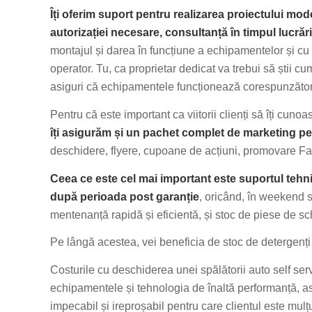
Îți oferim suport pentru realizarea proiectului mo
autorizației necesare, consultanță în timpul lucrări
montajul și darea în funcțiune a echipamentelor și cu 
operator. Tu, ca proprietar dedicat va trebui să știi cum
asiguri că echipamentele funcționează corespunzător, 
Pentru că este important ca viitorii clienți să îți cun
îți asigurăm și un pachet complet de marketing pe
deschidere, flyere, cupoane de acțiuni, promovare Fa
Ceea ce este cel mai important este suportul tehnic
după perioada post garanție
, oricând, în weekend s
mentenanță rapidă și eficientă, și stoc de piese de s
Pe lângă acestea, vei beneficia de stoc de detergenți 
Costurile cu deschiderea unei spălătorii auto self serv
echipamentele și tehnologia de înaltă performanță, asp
impecabil și ireproșabil pentru care clientul este mu