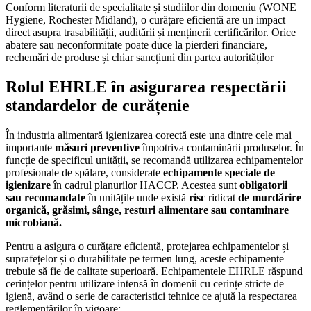
Conform literaturii de specialitate și studiilor din domeniu (WONE
Hygiene, Rochester Midland), o curățare eficientă are un impact
direct asupra trasabilității, auditării și menținerii certificărilor. Orice
abatere sau neconformitate poate duce la pierderi financiare,
rechemări de produse și chiar sancțiuni din partea autorităților
Rolul EHRLE în asigurarea respectării
standardelor de curățenie
În industria alimentară igienizarea corectă este una dintre cele mai
importante
măsuri preventive
împotriva contaminării produselor. În
funcție de specificul unității, se recomandă utilizarea echipamentelor
profesionale de spălare, considerate
echipamente speciale de
igienizare
în cadrul planurilor HACCP. Acestea sunt
obligatorii
sau recomandate
în unitățile unde există
risc
ridicat
de murdărire
organică, grăsimi, sânge, resturi alimentare sau contaminare
microbiană.
Pentru a asigura o curățare eficientă, protejarea echipamentelor și
suprafețelor și o durabilitate pe termen lung, aceste echipamente
trebuie să fie de calitate superioară. Echipamentele EHRLE răspund
cerințelor pentru utilizare intensă în domenii cu cerințe stricte de
igienă, având o serie de caracteristici tehnice ce ajută la respectarea
reglementărilor în vigoare: