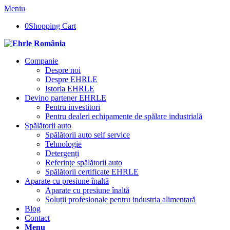
Meniu
0
Shopping Cart
Companie
Despre noi
Despre EHRLE
Istoria EHRLE
Devino partener EHRLE
Pentru investitori
Pentru dealeri echipamente de spălare industrială
Spălătorii auto
Spălătorii auto self service
Tehnologie
Detergenți
Referințe spălătorii auto
Spălătorii certificate EHRLE
Aparate cu presiune înaltă
Aparate cu presiune înaltă
Soluții profesionale pentru industria alimentară
Blog
Contact
Menu