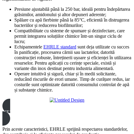
Presiune ajustabilă până la 250 bar, ideală pentru îndepărtarea
grăsimilor, amidonului și altor depuneri aderente;
Spălare cu apă fierbinte până la 85°C, eficientă în distrugerea
bacteriilor și reducerea biofilmurilor;
Compatibilitate cu sisteme de spumare și dezinfectare, care
permit integrarea soluțiilor chimice într-un singur ciclu de
lucru;
Echipamentele
EHRLE standard
sunt deja utilizate cu succes
în panificație, procesarea cărnii sau lactatelor, datorită
construcției robuste, întreținerii ușoare și eficienței în utilizarea
resurselor. Pentru aplicații cu cerințe speciale, există și
variante din inox destinat pentru industria alimentară.
Operare intuitivă și sigură, chiar și în medii solicitante,
reducând riscurile de erori umane. Timp de curățare redus, iar
costurile sunt optimizate datorită consumului controlat de apă
și substanțe chimice.
VEZI PRODUSUL
Prin aceste caracteristici, EHRLE sprijină respectarea standardelor,