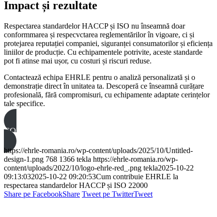
Impact și rezultate
Respectarea standardelor HACCP și ISO nu înseamnă doar
conformmarea și respecvctarea reglementărilor în vigoare, ci și
protejarea reputației companiei, siguranței consumatorilor și eficiența
liniilor de producție. Cu echipamentele potrivite, aceste standarde
pot fi atinse mai ușor, cu costuri și riscuri reduse.
Contactează echipa EHRLE pentru o analiză personalizată și o
demonstrație direct în unitatea ta. Descoperă ce înseamnă curățare
profesională, fără compromisuri, cu echipamente adaptate cerințelor
tale specifice.
CONTACTEAZĂ-NE
https://ehrle-romania.ro/wp-content/uploads/2025/10/Untitled-
design-1.png
768
1366
tekla
https://ehrle-romania.ro/wp-
content/uploads/2022/10/logo-ehrle-red_.png
tekla
2025-10-22
09:13:03
2025-10-22 09:20:53
Cum contribuie EHRLE la
respectarea standardelor HACCP și ISO 22000
Share pe Facebook
Share
Tweet pe Twitter
Tweet