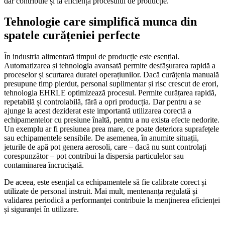
dar contribuie și la eficiența procesului de producție.
Tehnologie care simplifică munca din
spatele curățeniei perfecte
În industria alimentară timpul de producție este esențial.
Automatizarea și tehnologia avansată permite desfășurarea rapidă a
proceselor și scurtarea duratei operațiunilor. Dacă curățenia manuală
presupune timp pierdut, personal suplimentar și risc crescut de erori,
tehnologia EHRLE optimizează procesul. Permite curățarea rapidă,
repetabilă și controlabilă, fără a opri producția. Dar pentru a se
ajunge la acest deziderat este importantă utilizarea corectă a
echipamentelor cu presiune înaltă, pentru a nu exista efecte nedorite.
Un exemplu ar fi presiunea prea mare, ce poate deteriora suprafețele
sau echipamentele sensibile. De asemenea, în anumite situații,
jeturile de apă pot genera aerosoli, care – dacă nu sunt controlați
corespunzător – pot contribui la dispersia particulelor sau
contaminarea încrucișată.
De aceea, este esențial ca echipamentele să fie calibrate corect și
utilizate de personal instruit. Mai mult, mentenanța regulată și
validarea periodică a performanței contribuie la menținerea eficienței
și siguranței în utilizare.