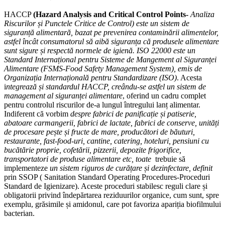
HACCP
(Hazard Analysis and Critical Control Points-
Analiza
Riscurilor și Punctele Critice de Control) este un sistem de
siguranță alimentară, bazat pe prevenirea contaminării alimentelor,
astfel încât consumatorul să aibă siguranța că produsele alimentare
sunt sigure și respectă normele de igienă. ISO 22000 este un
Standard Internațional pentru Sisteme de Mangement al Siguranței
Alimentare (FSMS-Food Safety Management System), emis de
Organizația Internațională pentru Standardizare (ISO)
. Acesta
i
ntegrează și standardul HACCP, creându-se astfel un sistem de
management al siguranței alimentare
, oferind un cadru complet
pentru controlul riscurilor de-a lungul întregului lanț alimentar.
Indiferent că vorbim
despre fabrici de panificație și patiserie,
abatoare carmangerii, fabrici de lactate, fabrici de conserve, unități
de procesare pește și fructe de mare, producători de băuturi,
restaurante, fast-food-uri, cantine, catering, hoteluri, pensiuni cu
bucătărie proprie, cofetării, pizzerii, depozite frigorifice,
transportatori de produse alimentare etc, toate
trebuie să
implementeze
un sistem riguros de curățare și dezinfectare, definit
prin
SSOP ( Sanitation Standard Operating Procedures-Proceduri
Standard de Igienizare). Aceste proceduri stabilesc reguli clare și
obligatorii privind îndepărtarea reziduurilor organice, cum sunt, spre
exemplu, grăsimile și amidonul, care pot favoriza apariția biofilmului
bacterian.