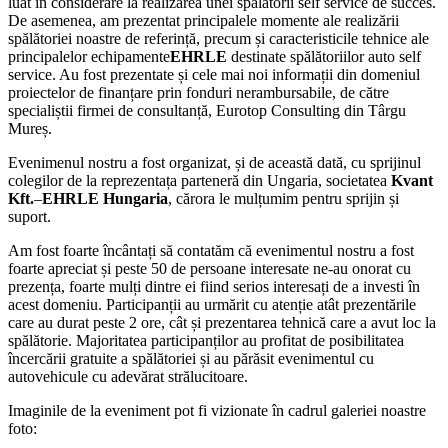
luat în considerare la realizarea unei spălătorii self service de succes.
De asemenea, am prezentat principalele momente ale realizării
spălătoriei noastre de referință, precum și caracteristicile tehnice ale
principalelor echipamente
EHRLE
destinate spălătoriilor auto self
service. Au fost prezentate și cele mai noi informații din domeniul
proiectelor de finanțare prin fonduri nerambursabile, de către
specialiștii firmei de consultanță, Eurotop Consulting din Târgu
Mureș.
Evenimenul nostru a fost organizat, și de această dată, cu sprijinul
colegilor de la reprezentața parteneră din Ungaria, societatea
Kvant
Kft.
–
EHRLE Hungaria
, cărora le mulțumim pentru sprijin și
suport.
Am fost foarte încântați să contatăm că evenimentul nostru a fost
foarte apreciat și peste 50 de persoane interesate ne-au onorat cu
prezența, foarte mulți dintre ei fiind serios interesați de a investi în
acest domeniu. Participanții au urmărit cu atenție atât prezentările
care au durat peste 2 ore, cât și prezentarea tehnică care a avut loc la
spălătorie. Majoritatea participanților au profitat de posibilitatea
încercării gratuite a spălătoriei și au părăsit evenimentul cu
autovehicule cu adevărat strălucitoare.
Imaginile de la eveniment pot fi vizionate în cadrul galeriei noastre
foto: