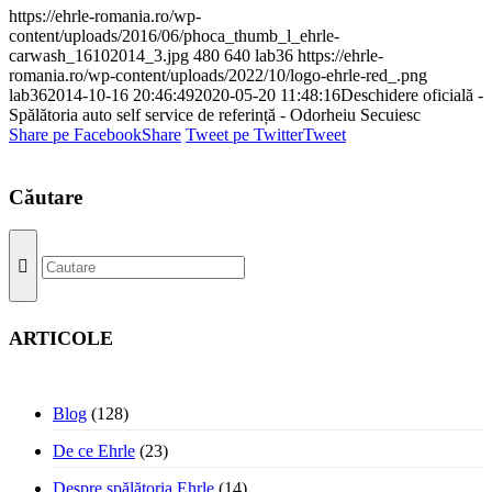
https://ehrle-romania.ro/wp-
content/uploads/2016/06/phoca_thumb_l_ehrle-
carwash_16102014_3.jpg
480
640
lab36
https://ehrle-
romania.ro/wp-content/uploads/2022/10/logo-ehrle-red_.png
lab36
2014-10-16 20:46:49
2020-05-20 11:48:16
Deschidere oficială -
Spălătoria auto self service de referință - Odorheiu Secuiesc
Share pe Facebook
Share
Tweet pe Twitter
Tweet
Căutare
ARTICOLE
Blog
(128)
De ce Ehrle
(23)
Despre spălătoria Ehrle
(14)