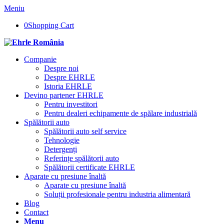
Meniu
0
Shopping Cart
Companie
Despre noi
Despre EHRLE
Istoria EHRLE
Devino partener EHRLE
Pentru investitori
Pentru dealeri echipamente de spălare industrială
Spălătorii auto
Spălătorii auto self service
Tehnologie
Detergenți
Referințe spălătorii auto
Spălătorii certificate EHRLE
Aparate cu presiune înaltă
Aparate cu presiune înaltă
Soluții profesionale pentru industria alimentară
Blog
Contact
Menu