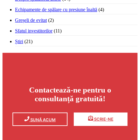
Echipamente de spălare cu presiune înaltă
(4)
Greșeli de evitat
(2)
Sfatul investitorilor
(11)
Știri
(21)
Contactează-ne pentru o
consultanță gratuită!
SCRIE-NE
SUNĂ ACUM