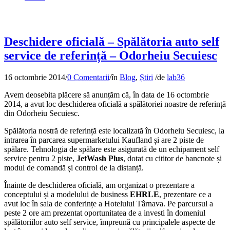
Deschidere oficială – Spălătoria auto self
service de referință – Odorheiu Secuiesc
16 octombrie 2014
/
0 Comentarii
/
în
Blog
,
Știri
/
de
lab36
Avem deosebita plăcere să anunțăm că, în data de 16 octombrie
2014, a avut loc deschiderea oficială a spălătoriei noastre de referință
din Odorheiu Secuiesc.
Spălătoria nostră de referință este localizată în Odorheiu Secuiesc, la
intrarea în parcarea supermarketului Kaufland și are 2 piste de
spălare. Tehnologia de spălare este asigurată de un echipament self
service pentru 2 piste,
JetWash Plus
, dotat cu cititor de bancnote și
modul de comandă și control de la distanță.
Înainte de deschiderea oficială, am organizat o prezentare a
conceptului și a modelului de business
EHRLE
, prezentare ce a
avut loc în sala de conferințe a Hotelului Târnava. Pe parcursul a
peste 2 ore am prezentat oportunitatea de a investi în domeniul
spălătoriilor auto self service, împreună cu principalele aspecte de