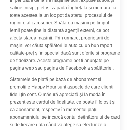
În perioada de iarnă mașinile sunt expuse la soluții
saline, nisip, pietriș, zăpadă înghețată și murdară, iar
toate acestea la un loc pot da startul procesului de
ruginire al caroseriei. Spălarea mașinii pe timpul
iernii poate ține la distanță agenții externi, ce pot
afecta starea mașinii. Prin urmare, proprietarii de
mașini vor căuta spălătoriile auto cu un bun raport
calitate-preț și în special dacă sunt oferite și programe
de fidelizare. Aceste programe pot fi anunțate pe
pagina web sau pagina de Facebook a spălătoriei.
Sistemele de plată pe bază de abonament și
promoțiile Happy Hour sunt aspecte de care clienții
fideli țin cont. O măsură apreciată și la modă în
prezent este cardul de fidelitate, ce poate fi folosit și
ca abonament, respectiv în momentul plății
abonamentului se încarcă contul deținătorului de card
și de fiecare dată când va alege să efectueze o