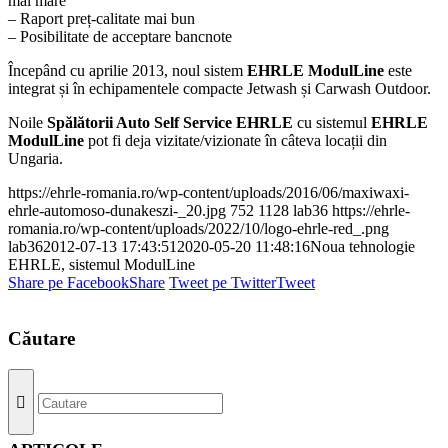
mai mare
– Raport preț-calitate mai bun
– Posibilitate de acceptare bancnote
Începând cu aprilie 2013, noul sistem
EHRLE ModulLine
este
integrat și în echipamentele compacte Jetwash și Carwash Outdoor.
Noile
Spălătorii Auto Self Service EHRLE
cu sistemul
EHRLE
ModulLine
pot fi deja vizitate/vizionate în câteva locații din
Ungaria.
https://ehrle-romania.ro/wp-content/uploads/2016/06/maxiwaxi-
ehrle-automoso-dunakeszi-_20.jpg
752
1128
lab36
https://ehrle-
romania.ro/wp-content/uploads/2022/10/logo-ehrle-red_.png
lab36
2012-07-13 17:43:51
2020-05-20 11:48:16
Noua tehnologie
EHRLE, sistemul ModulLine
Share pe Facebook
Share
Tweet pe Twitter
Tweet
Căutare