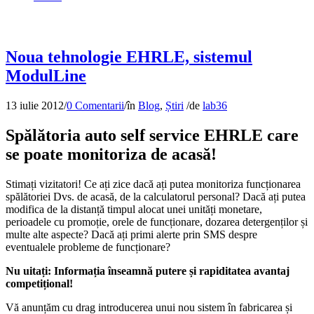
Noua tehnologie EHRLE, sistemul
ModulLine
13 iulie 2012
/
0 Comentarii
/
în
Blog
,
Știri
/
de
lab36
Spălătoria auto self service EHRLE care
se poate monitoriza de acasă!
Stimați vizitatori! Ce ați zice dacă ați putea monitoriza funcționarea
spălătoriei Dvs. de acasă, de la calculatorul personal? Dacă ați putea
modifica de la distanță timpul alocat unei unități monetare,
perioadele cu promoție, orele de funcționare, dozarea detergenților și
multe alte aspecte? Dacă ați primi alerte prin SMS despre
eventualele probleme de funcționare?
Nu uitați: Informația înseamnă putere și rapiditatea avantaj
competițional!
Vă anunțăm cu drag introducerea unui nou sistem în fabricarea și