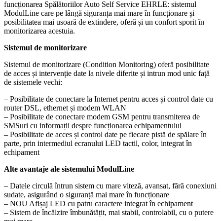
funcționarea Spălătoriilor Auto Self Service EHRLE: sistemul
ModulLine care pe lângă siguranța mai mare în funcționare și
posibilitatea mai usoară de extindere, oferă și un confort sporit în
monitorizarea acestuia.
Sistemul de monitorizare
Sistemul de monitorizare (Condition Monitoring) oferă posibilitate
de acces și intervenție date la nivele diferite și intrun mod unic față
de sistemele vechi:
– Posibilitate de conectare la Internet pentru acces și control date cu
router DSL, ethernet și modem WLAN
– Posibilitate de conectare modem GSM pentru transmiterea de
SMSuri cu informații despre funcționarea echipamentului
– Posibilitate de acces și control date pe fiecare pistă de spălare în
parte, prin intermediul ecranului LED tactil, color, integrat în
echipament
Alte avantaje ale sistemului ModulLine
– Datele circulă întrun sistem cu mare viteză, avansat, fără conexiuni
sudate, asigurând o siguranță mai mare în funcționare
– NOU Afișaj LED cu patru caractere integrat în echipament
– Sistem de încălzire îmbunătățit, mai stabil, controlabil, cu o putere