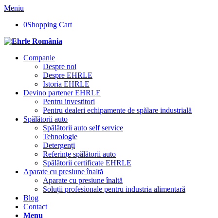
Meniu
0
Shopping Cart
Companie
Despre noi
Despre EHRLE
Istoria EHRLE
Devino partener EHRLE
Pentru investitori
Pentru dealeri echipamente de spălare industrială
Spălătorii auto
Spălătorii auto self service
Tehnologie
Detergenți
Referințe spălătorii auto
Spălătorii certificate EHRLE
Aparate cu presiune înaltă
Aparate cu presiune înaltă
Soluții profesionale pentru industria alimentară
Blog
Contact
Menu