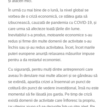
și afaceri mici.
În urmă cu mai bine de o lună, la nivel global se
vorbea de o criză economică, ce stătea gata să
izbucnească, cauzată de pandemia cu COVID-19, și
care urma să afecteze toată țările din lume.
Inevitabilul s-a produs, motoarele economice s-au
redus și firme din multe domenii de activitate s-au
închis sau și-au redus activitatea. Încet, încet marile
puteri europene anunță relaxarea măsurilor impuse
pentru a da restartul economiei.
Cu siguranță, pentru mulți dintre antreprenorii care
aveau în derulare mai multe afaceri și se gândeau să
se extindă, apariția crizei a însemnat un punct de
cotitură din punct de vedere investițional, însă nu este
momentul să fie lăsată jos garda. Pe timp de criză
există domenii de activitate care înfloresc la propriu,
iar ulterior ajung să se dezvolte într-un ritm alert. Pe