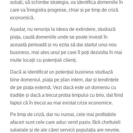
soluții, să schimbe strategia, va identifica domeniile în
care va înregistra progrese, chiar și pe timp de criză
economică.
Așadar, nu renunța la ideea de extindere, studiază
piața, caută domeniile unde se poate investi în
această perioadă și nu ezita să dai startul unui nou
business, mai ales unul pe care îl poți dezvolta în mai
multe locații cu potențiali clienți.
Dacă ai identificat un potențial business studiază
bine domeniul, piața pe plan intern, dar și tendințele
de pe piața externă. Vezi dacă este un domeniu cu
tradiție și dacă a trecut proba timpului cu brio, dat fiind
faptul că în trecut au mai existat crize economice.
Pe timp de criză, dar nu numai, cele mai profitabile
afaceri sunt cele care aduc venit pasiv, fără cheltuieli
salariale și de ale cărei servicii populația are nevoie.