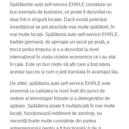
Spălătoriile auto self-service EHRLE constituie un
bun exemplu de business, ce poate fi dezvoltat nu
doar într-o singură locație. Dacă există potențial
investițional se pot deschide mai multe spălătorii, în
mai multe locații. Spălătoria auto self-service EHRLE,
tradiție germană, de aproape un secol pe piață, a
trecut proba timpului și s-a dezvoltat la nivel
internațional în ciuda crizelor economice ce i-au stat
în cale. Este un bun motiv să afli care a fost rețeta
acestui succes și cum o poți translata în avantajul tău.
De altfel, spălătoria auto self-service EHRLE este
sinonimă cu calitatea la nivel înalt din punct de
vedere al tehnologiei folosite și a detergenților de
spălare. Spălătoria poate fi multiplicată în mai multe
locații, funcționează indiferent de anotimp, nu
necesită foarte multe cunoștințe din partea
antreprenorului pentru a fi funcțională zi de zi