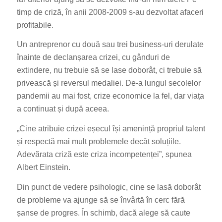
timp de criză, în anii 2008-2009 s-au dezvoltat afaceri
profitabile.
Un antreprenor cu două sau trei business-uri derulate
înainte de declanșarea crizei, cu gânduri de
extindere, nu trebuie să se lase doborât, ci trebuie să
privească și reversul medaliei. De-a lungul secolelor
pandemii au mai fost, crize economice la fel, dar viața
a continuat și după aceea.
„Cine atribuie crizei eșecul își amenință propriul talent
și respectă mai mult problemele decât soluțiile.
Adevărata criză este criza incompetenței”, spunea
Albert Einstein.
Din punct de vedere psihologic, cine se lasă doborât
de probleme va ajunge să se învârtă în cerc fără
șanse de progres. În schimb, dacă alege să caute