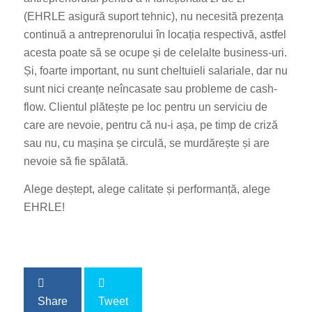
(EHRLE asigură suport tehnic), nu necesită prezența
continuă a antreprenorului în locația respectivă, astfel
acesta poate să se ocupe și de celelalte business-uri.
Și, foarte important, nu sunt cheltuieli salariale, dar nu
sunt nici creanțe neîncasate sau probleme de cash-
flow. Clientul plătește pe loc pentru un serviciu de
care are nevoie, pentru că nu-i așa, pe timp de criză
sau nu, cu mașina șe circulă, se murdărește și are
nevoie să fie spălată.
Alege deștept, alege calitate și performanță, alege
EHRLE!
Share
Tweet