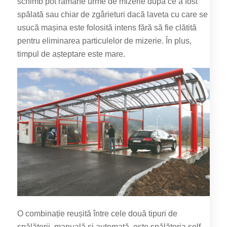
schimb pot rămâne urme de mizerie după ce a fost
spălată sau chiar de zgârieturi dacă laveta cu care se
usucă mașina este folosită intens fără să fie clătită
pentru eliminarea particulelor de mizerie. În plus,
timpul de așteptare este mare.
O combinație reușită între cele două tipuri de
spălătorii, manuală și automată, este spălătoria self