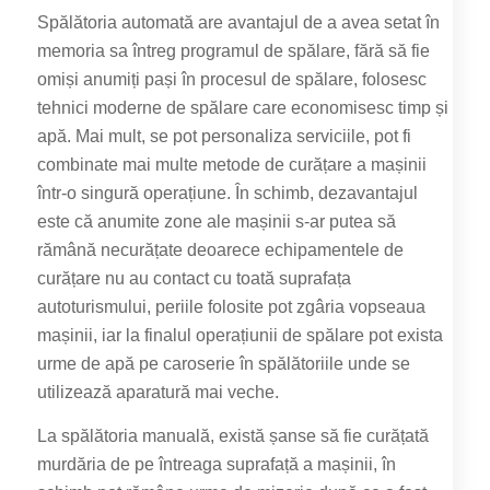
Spălătoria automată are avantajul de a avea setat în
memoria sa întreg programul de spălare, fără să fie
omiși anumiți pași în procesul de spălare, folosesc
tehnici moderne de spălare care economisesc timp și
apă. Mai mult, se pot personaliza serviciile, pot fi
combinate mai multe metode de curățare a mașinii
într-o singură operațiune. În schimb, dezavantajul
este că anumite zone ale mașinii s-ar putea să
rămână necurățate deoarece echipamentele de
curățare nu au contact cu toată suprafața
autoturismului, periile folosite pot zgâria vopseaua
mașinii, iar la finalul operațiunii de spălare pot exista
urme de apă pe caroserie în spălătoriile unde se
utilizează aparatură mai veche.
La spălătoria manuală, există șanse să fie curățată
murdăria de pe întreaga suprafață a mașinii, în