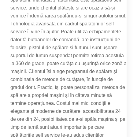
service, unde clientul plătește și are ocazia să-și
verifice îndemânarea spălându-și singur autoturismul.
Tehnologia avansată din cadrul spălătoriilor self
service îi vine în ajutor. Poate utiliza echipamentele
datorită butoanelor de comandă, are instrucțiuni de
folosire, pistolul de spălare și furtunul sunt ușoare,
suportul de furtun suspendat permite rotirea acestuia
la 360 de grade, poate curăța cu ușurință orice zonă a
mașinii. Clientul își alege programul de spălare și
combinația de metode de curățare, în funcție de
gradul dorit. Practic, își poate personaliza metoda de
spălare a propriei mașini și în câteva minute să
termine operațiunea. Costul mai mic, condițiile
elegante și moderne de curățare, accesibilitatea 24
de ore din 24, posibilitatea de a-și spăla mașina și pe
timp de iarnă sunt atuuri importante pe care
spălătoriile self service le-au adus clienților.