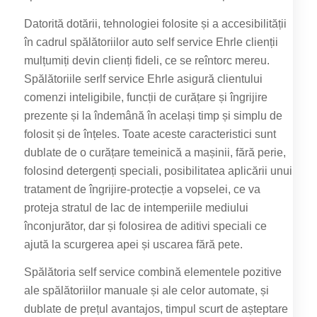
Datorită dotării, tehnologiei folosite și a accesibilității
în cadrul spălătoriilor auto self service Ehrle clienții
mulțumiți devin clienți fideli, ce se reîntorc mereu.
Spălătoriile serlf service Ehrle asigură clientului
comenzi inteligibile, funcții de curățare și îngrijire
prezente și la îndemână în același timp și simplu de
folosit și de înțeles. Toate aceste caracteristici sunt
dublate de o curățare temeinică a mașinii, fără perie,
folosind detergenți speciali, posibilitatea aplicării unui
tratament de îngrijire-protecție a vopselei, ce va
proteja stratul de lac de intemperiile mediului
înconjurător, dar și folosirea de aditivi speciali ce
ajută la scurgerea apei și uscarea fără pete.
Spălătoria self service combină elementele pozitive
ale spălătoriilor manuale și ale celor automate, și
dublate de prețul avantajos, timpul scurt de așteptare