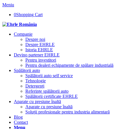
Meniu
0
Shopping Cart
Companie
Despre noi
Despre EHRLE
Istoria EHRLE
Devino partener EHRLE
Pentru investitori
Pentru dealeri echipamente de spălare industrială
Spălătorii auto
Spălătorii auto self service
Tehnologie
Detergenți
Referințe spălătorii auto
Spălătorii certificate EHRLE
Aparate cu presiune înaltă
Aparate cu presiune înaltă
Soluții profesionale pentru industria alimentară
Blog
Contact
Menu