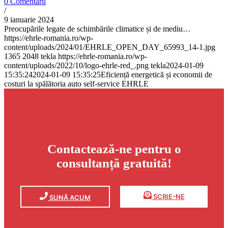
0 Comentarii
/
9 ianuarie 2024
Preocupările legate de schimbările climatice și de mediu…
https://ehrle-romania.ro/wp-
content/uploads/2024/01/EHRLE_OPEN_DAY_65993_14-1.jpg
1365
2048
tekla
https://ehrle-romania.ro/wp-
content/uploads/2022/10/logo-ehrle-red_.png
tekla
2024-01-09
15:35:24
2024-01-09 15:35:25
Eficiență energetică și economii de
costuri la spălătoria auto self-service EHRLE
Contactează-ne pentru o
consultanță gratuită!
SCRIE-NE
SUNĂ ACUM