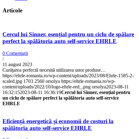
Articole
Cercul lui Sinner, esențial pentru un ciclu de spălare
perfect la spălătoria auto self-service EHRLE
0 Comentarii
/
11 august 2023
Curățarea perfectă necesită utilizarea unor produse…
https://ehrle-romania.ro/wp-content/uploads/2023/08/Ehrle-1585-2-
scaled.jpg
1703
2560
orsolya
https://ehrle-romania.ro/wp-
content/uploads/2022/10/logo-ehrle-red_.png
orsolya
2023-08-11
16:32:15
2023-08-11 16:36:19
Cercul lui Sinner, esențial pentru
un ciclu de spălare perfect la spălătoria auto self-service
EHRLE
Eficiență energetică și economii de costuri la
spălătoria auto self-service EHRLE