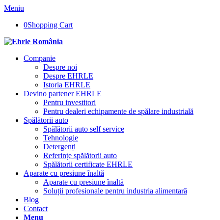
Meniu
0
Shopping Cart
Companie
Despre noi
Despre EHRLE
Istoria EHRLE
Devino partener EHRLE
Pentru investitori
Pentru dealeri echipamente de spălare industrială
Spălătorii auto
Spălătorii auto self service
Tehnologie
Detergenți
Referințe spălătorii auto
Spălătorii certificate EHRLE
Aparate cu presiune înaltă
Aparate cu presiune înaltă
Soluții profesionale pentru industria alimentară
Blog
Contact
Menu