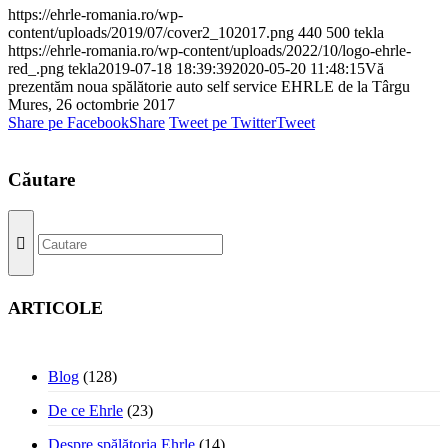
https://ehrle-romania.ro/wp-
content/uploads/2019/07/cover2_102017.png
440
500
tekla
https://ehrle-romania.ro/wp-content/uploads/2022/10/logo-ehrle-
red_.png
tekla
2019-07-18 18:39:39
2020-05-20 11:48:15
Vă
prezentăm noua spălătorie auto self service EHRLE de la Târgu
Mures, 26 octombrie 2017
Share pe Facebook
Share
Tweet pe Twitter
Tweet
Căutare
ARTICOLE
Blog
(128)
De ce Ehrle
(23)
Despre spălătoria Ehrle
(14)