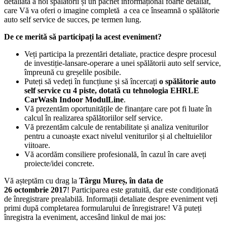
detaliată a noi spălătorii și un pachet informațional foarte detaliat,
care Vă va oferi o imagine completă a cea ce înseamnă o spălătorie
auto self service de succes, pe termen lung.
De ce merită să participați la acest eveniment?
Veți participa la prezentări detaliate, practice despre procesul
de investiție-lansare-operare a unei spălătorii auto self service,
împreună cu greșelile posibile.
Puteți să vedeți în funcțiune și să încercați
o spălătorie auto
self service cu 4 piste, dotată cu tehnologia EHRLE
CarWash Indoor ModulLine
.
Vă prezentăm oportunitățile de finanțare care pot fi luate în
calcul în realizarea spălătoriilor self service.
Vă prezentăm calcule de rentabilitate și analiza veniturilor
pentru a cunoaște exact nivelul veniturilor și al cheltuielilor
viitoare.
Vă acordăm consiliere profesională, în cazul în care aveți
proiecte/idei concrete.
Vă așteptăm cu drag la
Târgu Mureș, în data de
26 octombrie 2017
! Participarea este gratuită, dar este condiționată
de înregistrare prealabilă. Informații detaliate despre eveniment veți
primi după completarea formularului de înregistrare! Vă puteți
înregistra la eveniment, accesând linkul de mai jos: