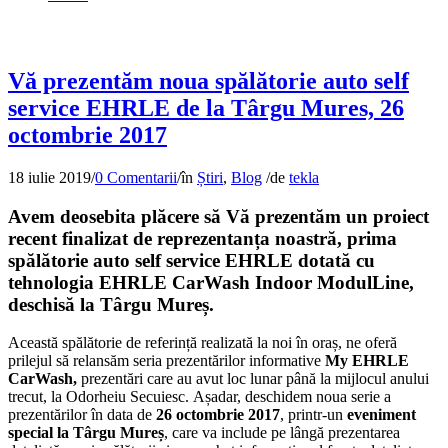
Vă prezentăm noua spălătorie auto self
service EHRLE de la Târgu Mures, 26
octombrie 2017
18 iulie 2019
/
0 Comentarii
/
în
Știri
,
Blog
/
de
tekla
Avem deosebita plăcere să Vă prezentăm un proiect
recent finalizat de reprezentanța noastră, prima
spălătorie auto self service EHRLE dotată cu
tehnologia EHRLE CarWash Indoor ModulLine,
deschisă la Târgu Mureș.
Această spălătorie de referință realizată la noi în oraș, ne oferă
prilejul să relansăm seria prezentărilor informative
My EHRLE
CarWash,
prezentări care au avut loc lunar până la mijlocul anului
trecut, la Odorheiu Secuiesc. Așadar, deschidem noua serie a
prezentărilor în data de
26 octombrie 2017
, printr-un
eveniment
special la Târgu Mureș
, care va include pe lângă prezentarea