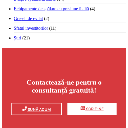
Echipamente de spălare cu presiune înaltă
(4)
Greșeli de evitat
(2)
Sfatul investitorilor
(11)
Știri
(21)
Contactează-ne pentru o
consultanță gratuită!
SCRIE-NE
SUNĂ ACUM