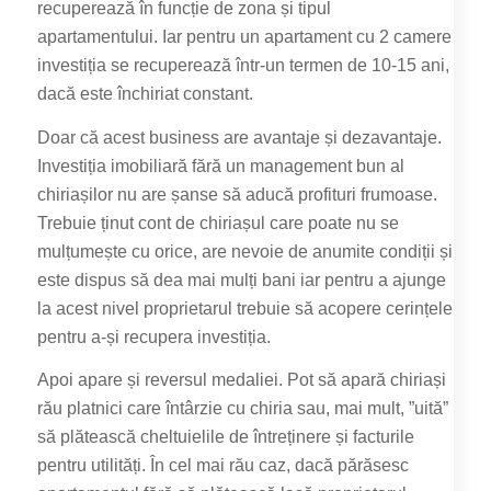
recuperează în funcție de zona și tipul
apartamentului. Iar pentru un apartament cu 2 camere
investiția se recuperează într-un termen de 10-15 ani,
dacă este închiriat constant.
Doar că acest business are avantaje și dezavantaje.
Investiția imobiliară fără un management bun al
chiriașilor nu are șanse să aducă profituri frumoase.
Trebuie ținut cont de chiriașul care poate nu se
mulțumește cu orice, are nevoie de anumite condiții și
este dispus să dea mai mulți bani iar pentru a ajunge
la acest nivel proprietarul trebuie să acopere cerințele
pentru a-și recupera investiția.
Apoi apare și reversul medaliei. Pot să apară chiriași
rău platnici care întârzie cu chiria sau, mai mult, ”uită”
să plătească cheltuielile de întreținere și facturile
pentru utilități. În cel mai rău caz, dacă părăsesc