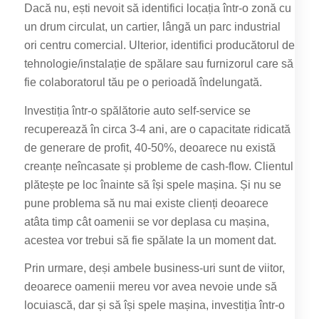
Dacă nu, ești nevoit să identifici locația într-o zonă cu
un drum circulat, un cartier, lângă un parc industrial
ori centru comercial. Ulterior, identifici producătorul de
tehnologie/instalație de spălare sau furnizorul care să
fie colaboratorul tău pe o perioadă îndelungată.
Investiția într-o spălătorie auto self-service se
recuperează în circa 3-4 ani, are o capacitate ridicată
de generare de profit, 40-50%, deoarece nu există
creanțe neîncasate și probleme de cash-flow. Clientul
plătește pe loc înainte să își spele mașina. Și nu se
pune problema să nu mai existe clienți deoarece
atâta timp cât oamenii se vor deplasa cu mașina,
acestea vor trebui să fie spălate la un moment dat.
Prin urmare, deși ambele business-uri sunt de viitor,
deoarece oamenii mereu vor avea nevoie unde să
locuiască, dar și să își spele mașina, investiția într-o