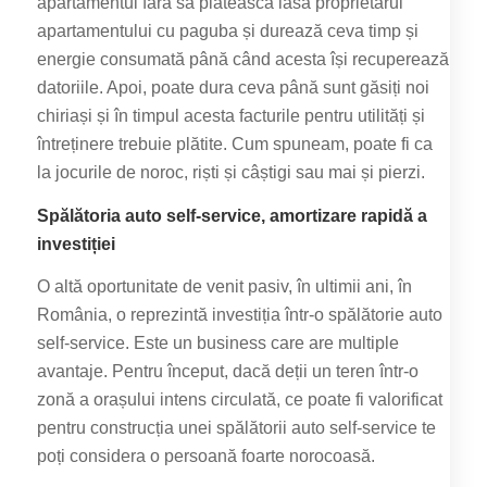
apartamentul fără să plătească lasă proprietarul
apartamentului cu paguba și durează ceva timp și
energie consumată până când acesta își recuperează
datoriile. Apoi, poate dura ceva până sunt găsiți noi
chiriași și în timpul acesta facturile pentru utilități și
întreținere trebuie plătite. Cum spuneam, poate fi ca
la jocurile de noroc, riști și câștigi sau mai și pierzi.
Spălătoria auto self-service, amortizare rapidă a
investiției
O altă oportunitate de venit pasiv, în ultimii ani, în
România, o reprezintă investiția într-o spălătorie auto
self-service. Este un business care are multiple
avantaje. Pentru început, dacă deții un teren într-o
zonă a orașului intens circulată, ce poate fi valorificat
pentru construcția unei spălătorii auto self-service te
poți considera o persoană foarte norocoasă.