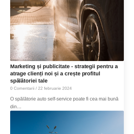
Marketing și publicitate - strategii pentru a
atrage clienți noi și a crește profitul
spălătoriei tale
0 Comentarii
/
22 februarie 2024
O spălătorie auto self-service poate fi cea mai bună
din…