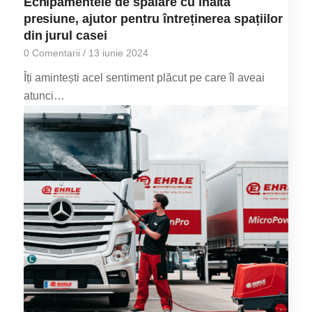
Echipamentele de spălare cu înaltă
presiune, ajutor pentru întreținerea spațiilor
din jurul casei
0 Comentarii
/
13 iunie 2024
Îți amintești acel sentiment plăcut pe care îl aveai
atunci…