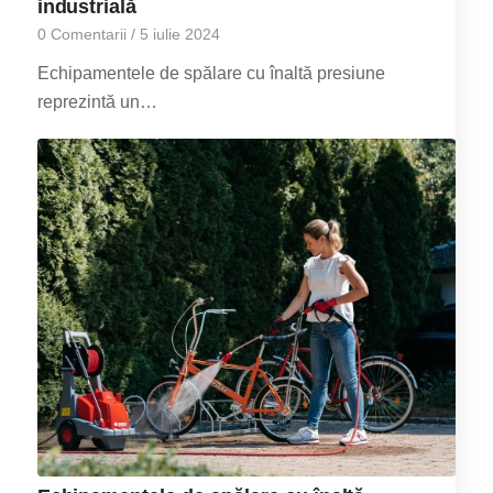
industrială
0 Comentarii
/
5 iulie 2024
Echipamentele de spălare cu înaltă presiune
reprezintă un…