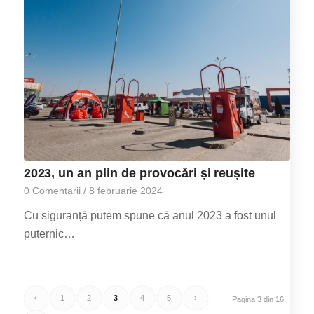
2023, un an plin de provocări și reușite
0 Comentarii
/
8 februarie 2024
Cu siguranță putem spune că anul 2023 a fost unul
puternic…
‹
1
2
3
4
5
›
Pagina 3 din 16