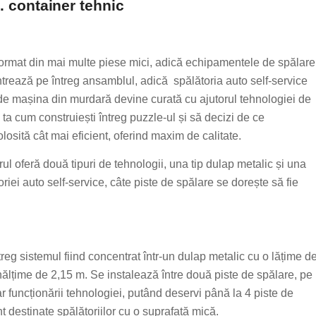
 container tehnic
 format din mai multe piese mici, adică echipamentele de spălare
trează pe întreg ansamblul, adică spălătoria auto self-service
nde mașina din murdară devine curată cu ajutorul tehnologiei de
a ta cum construiești întreg puzzle-ul și să decizi de ce
losită cât mai eficient, oferind maxim de calitate.
l oferă două tipuri de tehnologii, una tip dulap metalic și una
iei auto self-service, câte piste de spălare se dorește să fie
reg sistemul fiind concentrat într-un dulap metalic cu o lățime d
nălțime de 2,15 m. Se instalează între două piste de spălare, pe
r funcționării tehnologiei, putând deservi până la 4 piste de
 destinate spălătoriilor cu o suprafață mică.