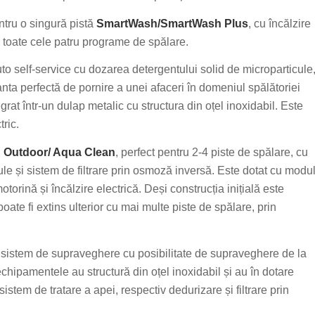
tru o singură pistă
SmartWash/SmartWash Plus
, cu încălzire
 toate cele patru programe de spălare.
o self-service cu dozarea detergentului solid de microparticule
anta perfectă de pornire a unei afaceri în domeniul spălătoriei
grat într-un dulap metalic cu structura din oțel inoxidabil. Este
ric.
 Outdoor/ Aqua Clean
, perfect pentru 2-4 piste de spălare, cu
le și sistem de filtrare prin osmoză inversă. Este dotat cu modu
torină și încălzire electrică. Deși construcția inițială este
oate fi extins ulterior cu mai multe piste de spălare, prin
e sistem de supraveghere cu posibilitate de supraveghere de la
hipamentele au structură din oțel inoxidabil și au în dotare
istem de tratare a apei, respectiv dedurizare și filtrare prin