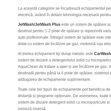
La această categorie se încadrează echipamentul pen
electrică, având în dotare tehnologia necesară pentru
JetWash/JetWash Plus
este un sistem de spălare aut
destinat pentru 1-2 piste de spălare și reprezintă vari
auto profesionale. Întregul sistem de spălare este inte
dotat cu sistem de încălzire pe gaz, motorină sau elect
Al treilea echipament tip dulap metalic este
CarWash
sistem de dozare a detergentului solid cu microparticu
AquaClean de tratare a apei și are încălzire pe gaz, mo
destinată pentru până la 4 piste de spălare, sistemul p
adăugarea de echipamente suplimentare.
Toate cele trei tipuri de echipamente pot beneficia d
distanță și programe opționale. De asemenea, toate ec
sistem de dozare detergent solid cu microparticule și s
osmoză inversă.