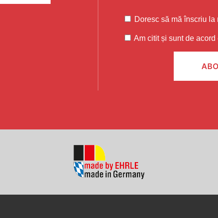
Doresc să mă înscriu la 
Am citit și sunt de acord