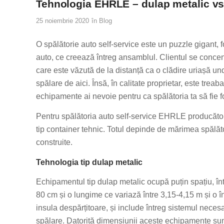
Tehnologia EHRLE – dulap metalic vs.
25 noiembrie 2020
în
Blog
O spălătorie auto self-service este un puzzle gigant,
auto, ce creează întreg ansamblul. Clientul se concen
care este văzută de la distanță ca o clădire uriașă u
spălare de aici. Însă, în calitate proprietar, este treab
echipamente ai nevoie pentru ca spălătoria ta să fie fo
Pentru spălătoria auto self-service EHRLE producătoru
tip container tehnic. Totul depinde de mărimea spălător
construite.
Tehnologia tip dulap metalic
Echipamentul tip dulap metalic ocupă puțin spațiu, înt
80 cm și o lungime ce variază între 3,15-4,15 m și o î
insula despărțitoare, și include întreg sistemul necesa
spălare. Datorită dimensiunii aceste echipamente sunt