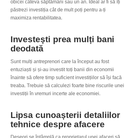
obicei câteva săptămâni sau un an. Ideal ar fi să îți
păstrezi investiția cât de mult poți pentru a-ți
maximiza rentabilitatea.
Investești prea mulți bani
deodată
Sunt mulți antreprenori care la început au fost
entuziaști și și-au investit toți banii din economii
înainte să ofere timp suficient investițiilor să își facă
treaba. Trebuie să calculezi foarte bine riscurile unei
investiții în vremuri incerte ale economiei.
Lipsa cunoașterii detaliilor
tehnice despre afacere
Deseori se întâmplă ca proprietarul unei afaceri să