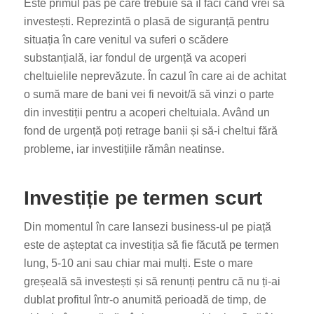
Este primul pas pe care trebuie să îl faci când vrei să
investești. Reprezintă o plasă de siguranță pentru
situația în care venitul va suferi o scădere
substanțială, iar fondul de urgență va acoperi
cheltuielile neprevăzute. În cazul în care ai de achitat
o sumă mare de bani vei fi nevoit/ă să vinzi o parte
din investiții pentru a acoperi cheltuiala. Având un
fond de urgență poți retrage banii și să-i cheltui fără
probleme, iar investițiile rămân neatinse.
Investiție pe termen scurt
Din momentul în care lansezi business-ul pe piață
este de așteptat ca investiția să fie făcută pe termen
lung, 5-10 ani sau chiar mai mulți. Este o mare
greșeală să investești și să renunți pentru că nu ți-ai
dublat profitul într-o anumită perioadă de timp, de