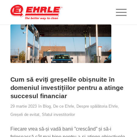
Cum să eviți greșelile obișnuite în
domeniul investițiilor pentru a atinge
succesul financiar
29 martie 2023
în
Blog
,
De ce Ehrle
,
Despre spălătoria Ehrle
,
Greșeli de evitat
,
Sfatul investitorilor
Fiecare vrea să-și vadă banii ”crescând” și să-i
folosească cât mai bine pentru a-și atinge obiectivele.