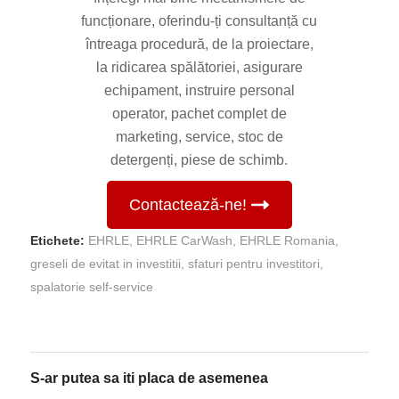
funcționare, oferindu-ți consultanță cu
întreaga procedură, de la proiectare,
la ridicarea spălătoriei, asigurare
echipament, instruire personal
operator, pachet complet de
marketing, service, stoc de
detergenți, piese de schimb.
Contactează-ne!
Etichete:
EHRLE
,
EHRLE CarWash
,
EHRLE Romania
,
greseli de evitat in investitii
,
sfaturi pentru investitori
,
spalatorie self-service
S-ar putea sa iti placa de asemenea