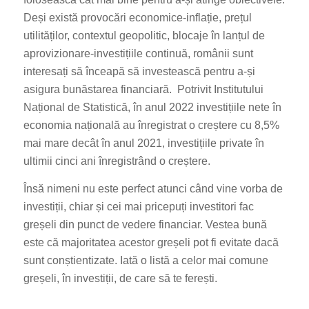
Deși există provocări economice-inflație, prețul
utilităților, contextul geopolitic, blocaje în lanțul de
aprovizionare-investițiile continuă, românii sunt
interesați să înceapă să investească pentru a-și
asigura bunăstarea financiară. Potrivit Institutului
Național de Statistică, în anul 2022 investițiile nete în
economia națională au înregistrat o creștere cu 8,5%
mai mare decât în anul 2021, investițiile private în
ultimii cinci ani înregistrând o creștere.
Însă nimeni nu este perfect atunci când vine vorba de
investiții, chiar și cei mai pricepuți investitori fac
greșeli din punct de vedere financiar. Vestea bună
este că majoritatea acestor greșeli pot fi evitate dacă
sunt conștientizate. Iată o listă a celor mai comune
greșeli, în investiții, de care să te ferești.