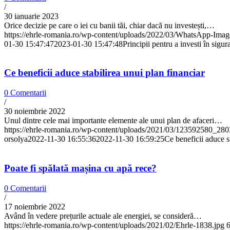
/
30 ianuarie 2023
Orice decizie pe care o iei cu banii tăi, chiar dacă nu investești,…
https://ehrle-romania.ro/wp-content/uploads/2022/03/WhatsApp-Ima
01-30 15:47:47
2023-01-30 15:47:48
Principii pentru a investi în sigu
Ce beneficii aduce stabilirea unui plan financiar
0 Comentarii
/
30 noiembrie 2022
Unul dintre cele mai importante elemente ale unui plan de afaceri…
https://ehrle-romania.ro/wp-content/uploads/2021/03/123592580
orsolya
2022-11-30 16:55:36
2022-11-30 16:59:25
Ce beneficii aduce s
Poate fi spălată mașina cu apă rece?
0 Comentarii
/
17 noiembrie 2022
Având în vedere prețurile actuale ale energiei, se consideră…
https://ehrle-romania.ro/wp-content/uploads/2021/02/Ehrle-1838.jpg