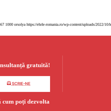
667
1000
orsolya
https://ehrle-romania.ro/wp-content/uploads/2022/10/
nsultanță gratuită!
SCRIE-NE
ă cum poți dezvolta