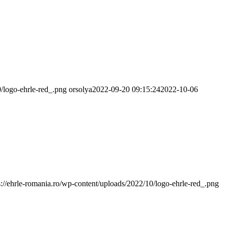
0/logo-ehrle-red_.png
orsolya
2022-09-20 09:15:24
2022-10-06
s://ehrle-romania.ro/wp-content/uploads/2022/10/logo-ehrle-red_.png