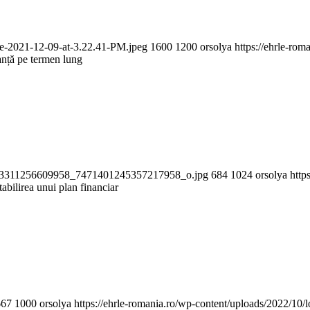
ge-2021-12-09-at-3.22.41-PM.jpeg
1600
1200
orsolya
https://ehrle-ro
ranță pe termen lung
_2803311256609958_7471401245357217958_o.jpg
684
1024
orsolya
http
tabilirea unui plan financiar
667
1000
orsolya
https://ehrle-romania.ro/wp-content/uploads/2022/10/