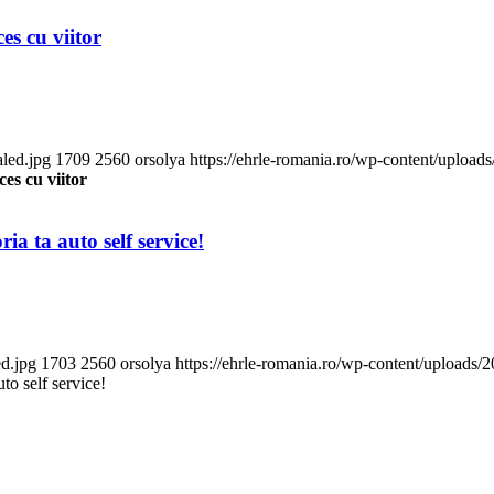
ces cu viitor
aled.jpg
1709
2560
orsolya
https://ehrle-romania.ro/wp-content/upload
ces cu viitor
ria ta auto self service!
ed.jpg
1703
2560
orsolya
https://ehrle-romania.ro/wp-content/uploads/
uto self service!