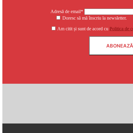
Adresă de email*
Doresc să mă înscriu la newsletter.
Am citit și sunt de acord cu
Politica de c