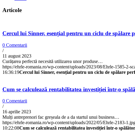
Articole
Cercul lui Sinner, esențial pentru un ciclu de spălare 
0 Comentarii
/
11 august 2023
Curățarea perfectă necesită utilizarea unor produse…
https://ehrle-romania.ro/wp-content/uploads/2023/08/Ehrle-1585-2-sc
16:36:19
Cercul lui Sinner, esențial pentru un ciclu de spălare pe
Cum se calculează rentabilitatea investiției într-o spălă
0 Comentarii
/
16 aprilie 2023
Mulți antreprenori fac greșeala de a da startul unui business…
https://ehrle-romania.ro/wp-content/uploads/2022/05/Ehrle-2183-1.jp
10:22:08
Cum se calculează rentabilitatea investiției într-o spălător