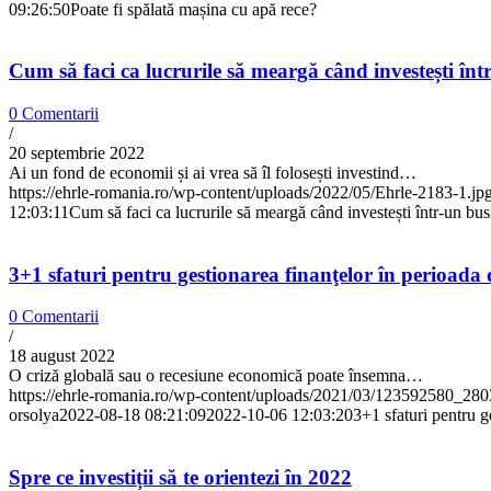
09:26:50
Poate fi spălată mașina cu apă rece?
Cum să faci ca lucrurile să meargă când investești înt
0 Comentarii
/
20 septembrie 2022
Ai un fond de economii și ai vrea să îl folosești investind…
https://ehrle-romania.ro/wp-content/uploads/2022/05/Ehrle-2183-1.jp
12:03:11
Cum să faci ca lucrurile să meargă când investești într-un bu
3+1 sfaturi pentru gestionarea finanţelor în perioada 
0 Comentarii
/
18 august 2022
O criză globală sau o recesiune economică poate însemna…
https://ehrle-romania.ro/wp-content/uploads/2021/03/123592580
orsolya
2022-08-18 08:21:09
2022-10-06 12:03:20
3+1 sfaturi pentru g
Spre ce investiții să te orientezi în 2022