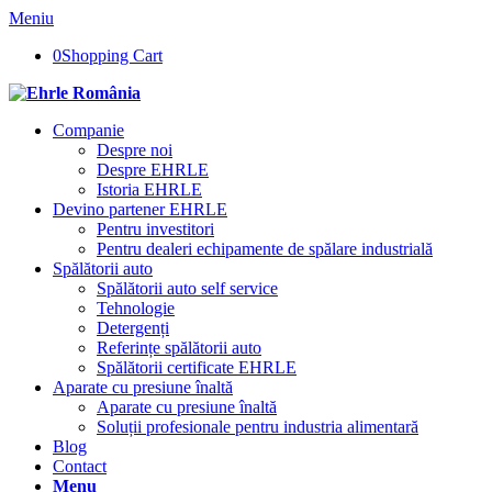
Meniu
0
Shopping Cart
Companie
Despre noi
Despre EHRLE
Istoria EHRLE
Devino partener EHRLE
Pentru investitori
Pentru dealeri echipamente de spălare industrială
Spălătorii auto
Spălătorii auto self service
Tehnologie
Detergenți
Referințe spălătorii auto
Spălătorii certificate EHRLE
Aparate cu presiune înaltă
Aparate cu presiune înaltă
Soluții profesionale pentru industria alimentară
Blog
Contact
Menu