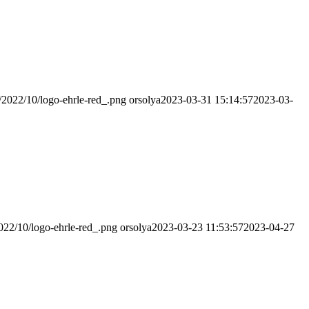
s/2022/10/logo-ehrle-red_.png
orsolya
2023-03-31 15:14:57
2023-03-
2022/10/logo-ehrle-red_.png
orsolya
2023-03-23 11:53:57
2023-04-27