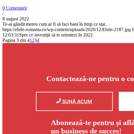
0 Comentarii
/
8 august 2022
Te-ai gândit mereu cum ar fi să faci bani în timp ce stai…
https://ehrle-romania.ro/wp-content/uploads/2020/12/Ehrle-2187.jpg
12:03:31
Spre ce investiții să te orientezi în 2022
Pagina 3 din 4
1
2
3
4
Contactează-ne pentru o co
SUNĂ ACUM
Abonează-te pentru și afl
un business de succes!