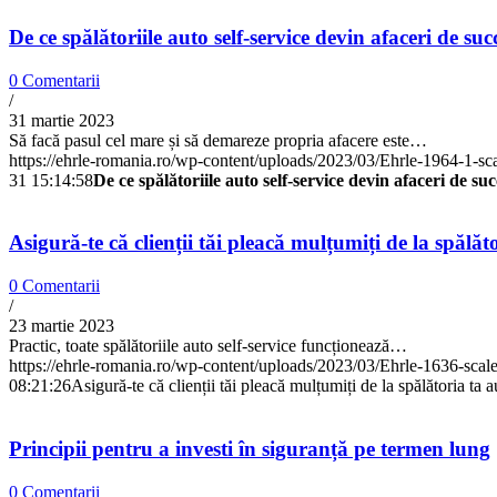
De ce spălătoriile auto self-service devin afaceri de suc
0 Comentarii
/
31 martie 2023
Să facă pasul cel mare și să demareze propria afacere este…
https://ehrle-romania.ro/wp-content/uploads/2023/03/Ehrle-1964-1-sc
31 15:14:58
De ce spălătoriile auto self-service devin afaceri de suc
Asigură-te că clienții tăi pleacă mulțumiți de la spălăto
0 Comentarii
/
23 martie 2023
Practic, toate spălătoriile auto self-service funcționează…
https://ehrle-romania.ro/wp-content/uploads/2023/03/Ehrle-1636-scal
08:21:26
Asigură-te că clienții tăi pleacă mulțumiți de la spălătoria ta a
Principii pentru a investi în siguranță pe termen lung
0 Comentarii