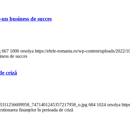
r-un business de succes
g
667
1000
orsolya
https://ehrle-romania.ro/wp-content/uploads/2022/1
siness de succes
de criză
_2803311256609958_7471401245357217958_o.jpg
684
1024
orsolya
http
estionarea finanţelor în perioada de criză