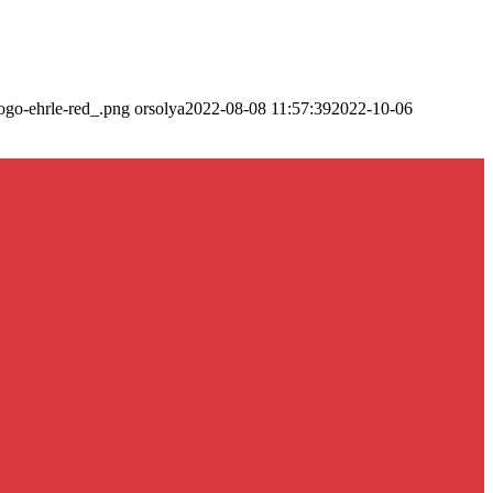
logo-ehrle-red_.png
orsolya
2022-08-08 11:57:39
2022-10-06